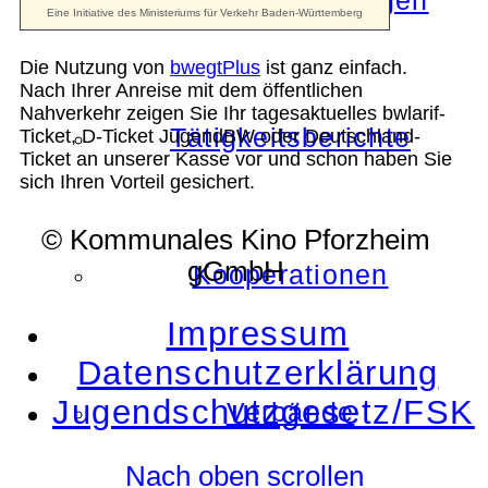
Die Auszeichnungen
Die Nutzung von
bwegtPlus
ist ganz einfach.
Nach Ihrer Anreise mit dem öffentlichen
Nahverkehr zeigen Sie Ihr tagesaktuelles bwlarif-
Tätigkeitsberichte
Ticket, D-Ticket JugendBW oder Deutschland-
Ticket an unserer Kasse vor und schon haben Sie
sich Ihren Vorteil gesichert.
© Kommunales Kino Pforzheim
gGmbH
Kooperationen
Impressum
Datenschutzerklärung
Jugendschutzgesetz/FSK
Verbände
Nach oben scrollen