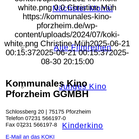
white.png
0
0
Christine Müh
Nächster Monat
https://kommunales-kino-
pforzheim.de/wp-
content/uploads/2024/07/koki-
white.png
Christine Müh
2025-06-21
Alle Filmreihen
00:15:37
2025-06-21 00:15:37
2025-
08-30 20:15:00
Kommunales Kino
Junges Kino
Pforzheim GGMBH
Schlossberg 20 | 75175 Pforzheim
Telefon 07231 566197-0
Kinderkino
Fax 07231 566197-8
E-Mail an das KOKI