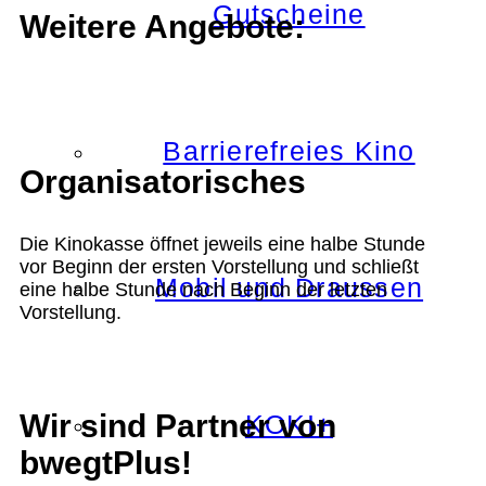
Gutscheine
Weitere Angebote:
Barrierefreies Kino
Organisatorisches
Die Kinokasse öffnet jeweils eine halbe Stunde
vor Beginn der ersten Vorstellung und schließt
Mobil und Draussen
eine halbe Stunde nach Beginn der letzten
Vorstellung.
Wir sind Partner von
KOKI+
bwegtPlus!