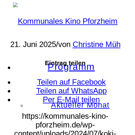
21. Juni 2025
/
von
Christine Müh
Eintrag teilen
Programm
Teilen auf Facebook
Teilen auf WhatsApp
Per E-Mail teilen
Aktueller Monat
https://kommunales-kino-
pforzheim.de/wp-
content/uploads/2024/07/koki-