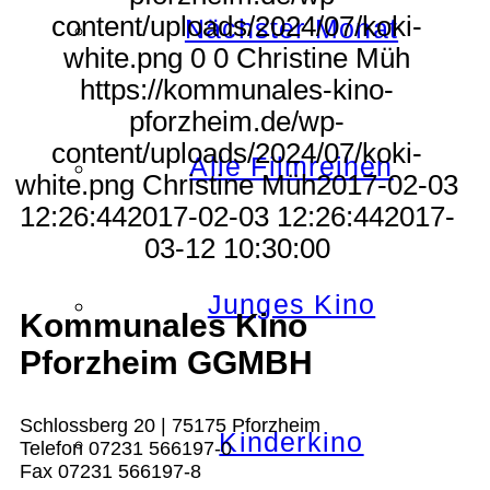
content/uploads/2024/07/koki-
Nächster Monat
white.png
0
0
Christine Müh
https://kommunales-kino-
pforzheim.de/wp-
content/uploads/2024/07/koki-
Alle Filmreihen
white.png
Christine Müh
2017-02-03
12:26:44
2017-02-03 12:26:44
2017-
03-12 10:30:00
Junges Kino
Kommunales Kino
Pforzheim GGMBH
Schlossberg 20 | 75175 Pforzheim
Kinderkino
Telefon 07231 566197-0
Fax 07231 566197-8