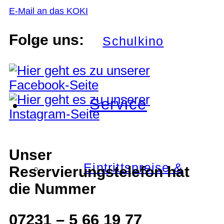
E-Mail an das KOKI
Folge uns:
Schulkino
Service
Unser
Eintrittspreise &
Reservierungstelefon hat
die Nummer
07231 – 5 66 19 77