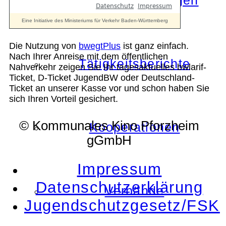
Die Auszeichnungen
Die Nutzung von
bwegtPlus
ist ganz einfach.
Nach Ihrer Anreise mit dem öffentlichen
Tätigkeitsberichte
Nahverkehr zeigen Sie Ihr tagesaktuelles bwlarif-
Ticket, D-Ticket JugendBW oder Deutschland-
Ticket an unserer Kasse vor und schon haben Sie
sich Ihren Vorteil gesichert.
© Kommunales Kino Pforzheim
Kooperationen
gGmbH
Impressum
Datenschutzerklärung
Verbände
Jugendschutzgesetz/FSK