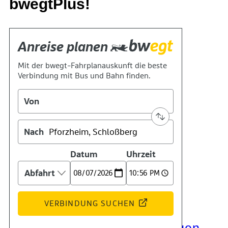
bwegtPlus!
Kontakt
Kino
Das Team