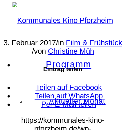
3. Februar 2017
/
in
Film & Frühstück
/
von
Christine Müh
Programm
Eintrag teilen
Teilen auf Facebook
Teilen auf WhatsApp
Aktueller Monat
Per E-Mail teilen
https://kommunales-kino-
pforzheim.de/wp-