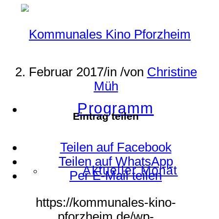
2. Februar 2017
/
in
/
von
Christine
Müh
Programm
Eintrag teilen
Teilen auf Facebook
Teilen auf WhatsApp
Aktueller Monat
Per E-Mail teilen
https://kommunales-kino-
pforzheim.de/wp-