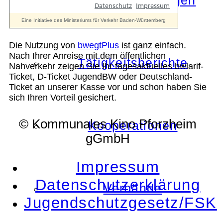
Die Auszeichnungen
Die Nutzung von
bwegtPlus
ist ganz einfach.
Nach Ihrer Anreise mit dem öffentlichen
Tätigkeitsberichte
Nahverkehr zeigen Sie Ihr tagesaktuelles bwlarif-
Ticket, D-Ticket JugendBW oder Deutschland-
Ticket an unserer Kasse vor und schon haben Sie
sich Ihren Vorteil gesichert.
© Kommunales Kino Pforzheim
Kooperationen
gGmbH
Impressum
Datenschutzerklärung
Verbände
Jugendschutzgesetz/FSK