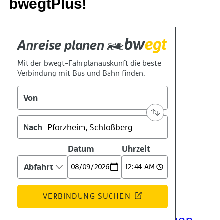
bwegtPlus!
Kontakt
Kino
Das Team