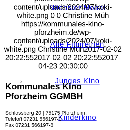
content/uploads/2024/07/koki-
Nächster Monat
white.png
0
0
Christine Müh
https://kommunales-kino-
pforzheim.de/wp-
content/uploads/2024/07/koki-
Alle Filmreihen
white.png
Christine Müh
2017-02-02
20:22:55
2017-02-02 20:22:55
2017-
04-23 20:30:00
Junges Kino
Kommunales Kino
Pforzheim GGMBH
Schlossberg 20 | 75175 Pforzheim
Kinderkino
Telefon 07231 566197-0
Fax 07231 566197-8