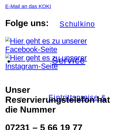
E-Mail an das KOKI
Folge uns:
Schulkino
Service
Unser
Eintrittspreise &
Reservierungstelefon hat
die Nummer
07231 – 5 66 19 77