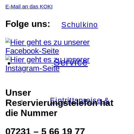
E-Mail an das KOKI
Folge uns:
Schulkino
Service
Unser
Eintrittspreise &
Reservierungstelefon hat
die Nummer
07231 – 5 66 19 77