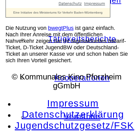
Die Auszeichnungen
Die Nutzung von
bwegtPlus
ist ganz einfach.
Nach Ihrer Anreise mit dem öffentlichen
Tätigkeitsberichte
Nahverkehr zeigen Sie Ihr tagesaktuelles bwlarif-
Ticket, D-Ticket JugendBW oder Deutschland-
Ticket an unserer Kasse vor und schon haben Sie
sich Ihren Vorteil gesichert.
© Kommunales Kino Pforzheim
Kooperationen
gGmbH
Impressum
Datenschutzerklärung
Verbände
Jugendschutzgesetz/FSK