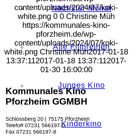
content/uploads/2024/07/koki-
Nächster Monat
white.png
0
0
Christine Müh
https://kommunales-kino-
pforzheim.de/wp-
content/uploads/2024/07/koki-
Alle Filmreihen
white.png
Christine Müh
2017-01-18
13:37:11
2017-01-18 13:37:11
2017-
01-30 16:00:00
Junges Kino
Kommunales Kino
Pforzheim GGMBH
Schlossberg 20 | 75175 Pforzheim
Kinderkino
Telefon 07231 566197-0
Fax 07231 566197-8