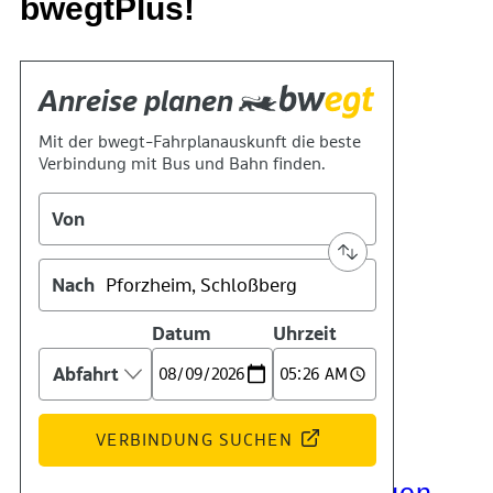
bwegtPlus!
Kontakt
Kino
Das Team