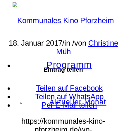
18. Januar 2017
/
in
/
von
Christine
Müh
Programm
Eintrag teilen
Teilen auf Facebook
Teilen auf WhatsApp
Aktueller Monat
Per E-Mail teilen
https://kommunales-kino-
pforzheim.de/wp-