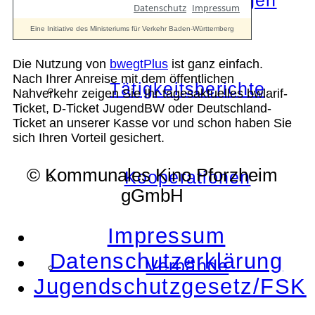
Die Auszeichnungen
Die Nutzung von
bwegtPlus
ist ganz einfach.
Nach Ihrer Anreise mit dem öffentlichen
Tätigkeitsberichte
Nahverkehr zeigen Sie Ihr tagesaktuelles bwlarif-
Ticket, D-Ticket JugendBW oder Deutschland-
Ticket an unserer Kasse vor und schon haben Sie
sich Ihren Vorteil gesichert.
© Kommunales Kino Pforzheim
Kooperationen
gGmbH
Impressum
Datenschutzerklärung
Verbände
Jugendschutzgesetz/FSK