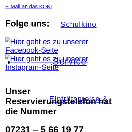
E-Mail an das KOKI
Folge uns:
Schulkino
Service
Unser
Eintrittspreise &
Reservierungstelefon hat
die Nummer
07231 – 5 66 19 77