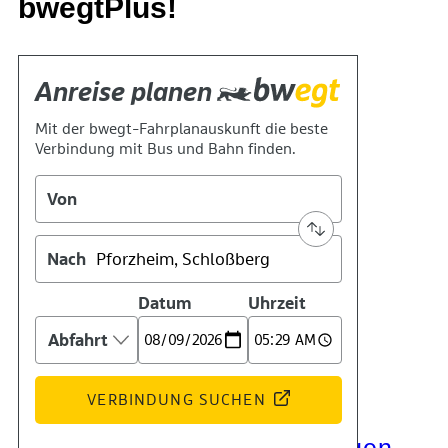
bwegtPlus!
Kontakt
Kino
Das Team