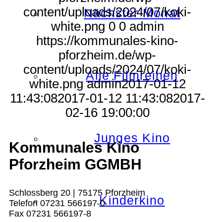
content/uploads/2024/07/koki-
Nächster Monat
white.png
0
0
admin
https://kommunales-kino-
pforzheim.de/wp-
content/uploads/2024/07/koki-
Alle Filmreihen
white.png
admin
2017-01-12
11:43:08
2017-01-12 11:43:08
2017-
02-16 19:00:00
Junges Kino
Kommunales Kino
Pforzheim GGMBH
Schlossberg 20 | 75175 Pforzheim
Kinderkino
Telefon 07231 566197-0
Fax 07231 566197-8