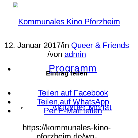
12. Januar 2017
/
in
Queer & Friends
/
von
admin
Programm
Eintrag teilen
Teilen auf Facebook
Teilen auf WhatsApp
Aktueller Monat
Per E-Mail teilen
https://kommunales-kino-
pforzheim.de/wp-