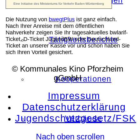
Die Auszeichnungen
Die Nutzung von
bwegtPlus
ist ganz einfach.
Nach Ihrer Anreise mit dem öffentlichen
Nahverkehr zeigen Sie Ihr tagesaktuelles bwlarif-
Tätigkeitsberichte
Ticket, D-Ticket JugendBW oder Deutschland-
Ticket an unserer Kasse vor und schon haben Sie
sich Ihren Vorteil gesichert.
© Kommunales Kino Pforzheim
gGmbH
Kooperationen
Impressum
Datenschutzerklärung
Jugendschutzgesetz/FSK
Verbände
Nach oben scrollen