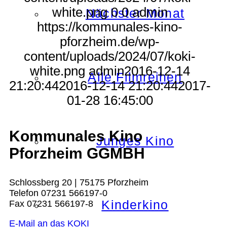
white.png
0
0
admin
Nächster Monat
https://kommunales-kino-
pforzheim.de/wp-
content/uploads/2024/07/koki-
white.png
admin
2016-12-14
Alle Filmreihen
21:20:44
2016-12-14 21:20:44
2017-
01-28 16:45:00
Kommunales Kino
Junges Kino
Pforzheim GGMBH
Schlossberg 20 | 75175 Pforzheim
Telefon 07231 566197-0
Kinderkino
Fax 07231 566197-8
E-Mail an das KOKI