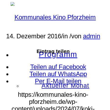
14. Dezember 2016
/
in
/
von
admin
Eintrag teilen
Programm
Teilen auf Facebook
Teilen auf WhatsApp
Per E-Mail teilen
Aktueller Monat
https://kommunales-kino-
pforzheim.de/wp-
content/uploads/2024/07/koki-