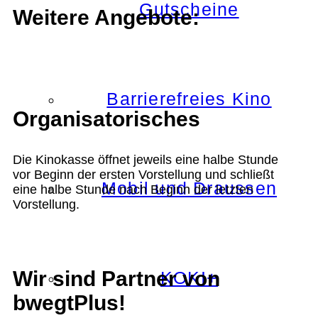
Gutscheine
Weitere Angebote:
Barrierefreies Kino
Organisatorisches
Die Kinokasse öffnet jeweils eine halbe Stunde
vor Beginn der ersten Vorstellung und schließt
Mobil und Draussen
eine halbe Stunde nach Beginn der letzten
Vorstellung.
Wir sind Partner von
KOKI+
bwegtPlus!