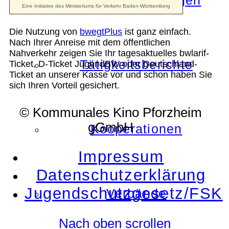
Die Auszeichnungen
Die Nutzung von
bwegtPlus
ist ganz einfach.
Nach Ihrer Anreise mit dem öffentlichen
Nahverkehr zeigen Sie Ihr tagesaktuelles bwlarif-
Tätigkeitsberichte
Ticket, D-Ticket JugendBW oder Deutschland-
Ticket an unserer Kasse vor und schon haben Sie
sich Ihren Vorteil gesichert.
© Kommunales Kino Pforzheim
gGmbH
Kooperationen
Impressum
Datenschutzerklärung
Jugendschutzgesetz/FSK
Verbände
Nach oben scrollen