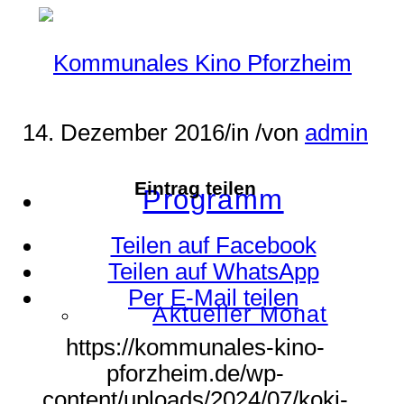
14. Dezember 2016
/
in
/
von
admin
Eintrag teilen
Programm
Teilen auf Facebook
Teilen auf WhatsApp
Per E-Mail teilen
Aktueller Monat
https://kommunales-kino-
pforzheim.de/wp-
content/uploads/2024/07/koki-