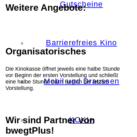
Gutscheine
Weitere Angebote:
Barrierefreies Kino
Organisatorisches
Die Kinokasse öffnet jeweils eine halbe Stunde
vor Beginn der ersten Vorstellung und schließt
Mobil und Draussen
eine halbe Stunde nach Beginn der letzten
Vorstellung.
Wir sind Partner von
KOKI+
bwegtPlus!