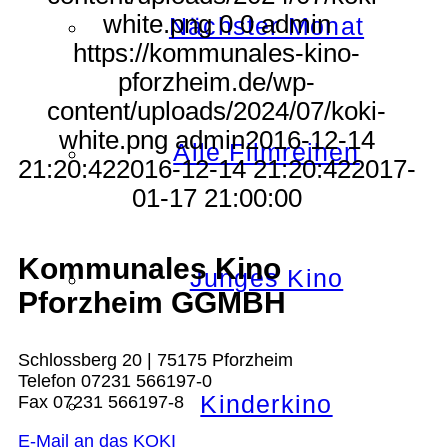
white.png
0
0
admin
Nächster Monat
https://kommunales-kino-
pforzheim.de/wp-
content/uploads/2024/07/koki-
white.png
admin
2016-12-14
Alle Filmreihen
21:20:42
2016-12-14 21:20:42
2017-
01-17 21:00:00
Kommunales Kino
Junges Kino
Pforzheim GGMBH
Schlossberg 20 | 75175 Pforzheim
Telefon 07231 566197-0
Kinderkino
Fax 07231 566197-8
E-Mail an das KOKI