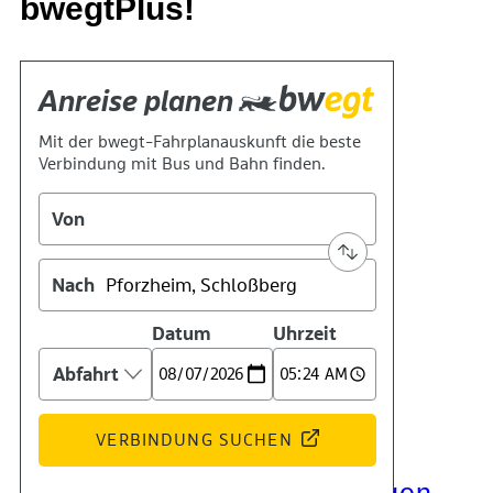
bwegtPlus!
Kontakt
Kino
Das Team