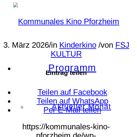
3. März 2026
/
in
Kinderkino
/
von
FSJ
KULTUR
Programm
Eintrag teilen
Teilen auf Facebook
Teilen auf WhatsApp
Aktueller Monat
Per E-Mail teilen
https://kommunales-kino-
pforzheim.de/wp-