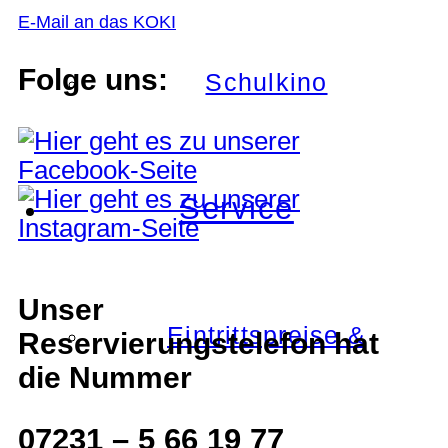
E-Mail an das KOKI
Folge uns:
Schulkino
Service
Unser
Eintrittspreise &
Reservierungstelefon hat
die Nummer
07231 – 5 66 19 77