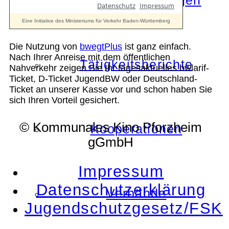
Die Auszeichnungen
Die Nutzung von
bwegtPlus
ist ganz einfach.
Nach Ihrer Anreise mit dem öffentlichen
Tätigkeitsberichte
Nahverkehr zeigen Sie Ihr tagesaktuelles bwlarif-
Ticket, D-Ticket JugendBW oder Deutschland-
Ticket an unserer Kasse vor und schon haben Sie
sich Ihren Vorteil gesichert.
© Kommunales Kino Pforzheim
Kooperationen
gGmbH
Impressum
Datenschutzerklärung
Verbände
Jugendschutzgesetz/FSK