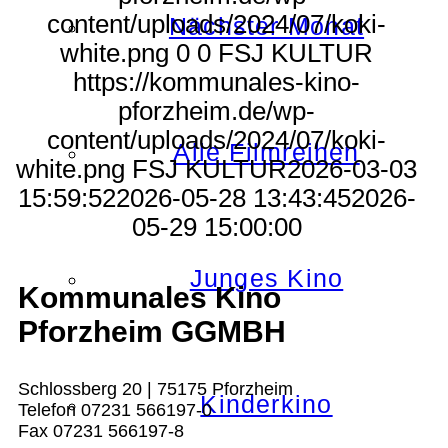
content/uploads/2024/07/koki-
Nächster Monat
white.png
0
0
FSJ KULTUR
https://kommunales-kino-
pforzheim.de/wp-
content/uploads/2024/07/koki-
Alle Filmreihen
white.png
FSJ KULTUR
2026-03-03
15:59:52
2026-05-28 13:43:45
2026-
05-29 15:00:00
Junges Kino
Kommunales Kino
Pforzheim GGMBH
Schlossberg 20 | 75175 Pforzheim
Kinderkino
Telefon 07231 566197-0
Fax 07231 566197-8