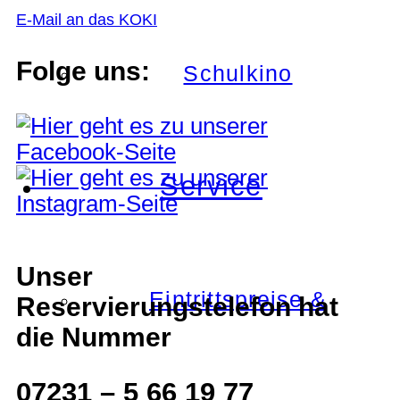
E-Mail an das KOKI
Folge uns:
Schulkino
Service
Unser
Eintrittspreise &
Reservierungstelefon hat
die Nummer
07231 – 5 66 19 77