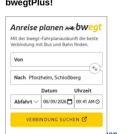
bwegtPlus!
Kontakt
Kino
Das Team