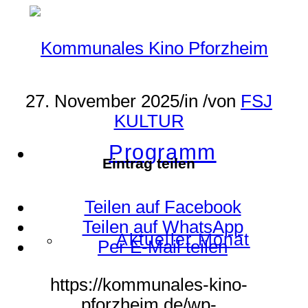
27. November 2025
/
in
/
von
FSJ
KULTUR
Programm
Eintrag teilen
Teilen auf Facebook
Teilen auf WhatsApp
Aktueller Monat
Per E-Mail teilen
https://kommunales-kino-
pforzheim.de/wp-