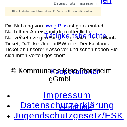
Die Auszeichnungen
Die Nutzung von
bwegtPlus
ist ganz einfach.
Nach Ihrer Anreise mit dem öffentlichen
Tätigkeitsberichte
Nahverkehr zeigen Sie Ihr tagesaktuelles bwlarif-
Ticket, D-Ticket JugendBW oder Deutschland-
Ticket an unserer Kasse vor und schon haben Sie
sich Ihren Vorteil gesichert.
© Kommunales Kino Pforzheim
Kooperationen
gGmbH
Impressum
Datenschutzerklärung
Verbände
Jugendschutzgesetz/FSK