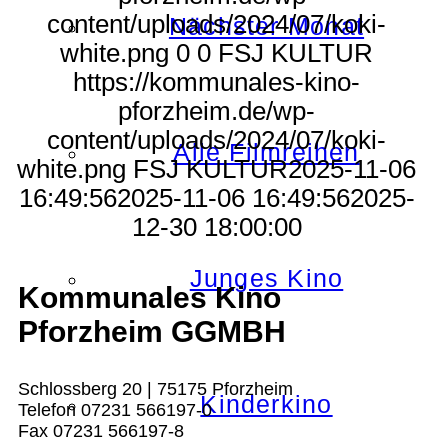
content/uploads/2024/07/koki-
Nächster Monat
white.png
0
0
FSJ KULTUR
https://kommunales-kino-
pforzheim.de/wp-
content/uploads/2024/07/koki-
Alle Filmreihen
white.png
FSJ KULTUR
2025-11-06
16:49:56
2025-11-06 16:49:56
2025-
12-30 18:00:00
Junges Kino
Kommunales Kino
Pforzheim GGMBH
Schlossberg 20 | 75175 Pforzheim
Kinderkino
Telefon 07231 566197-0
Fax 07231 566197-8