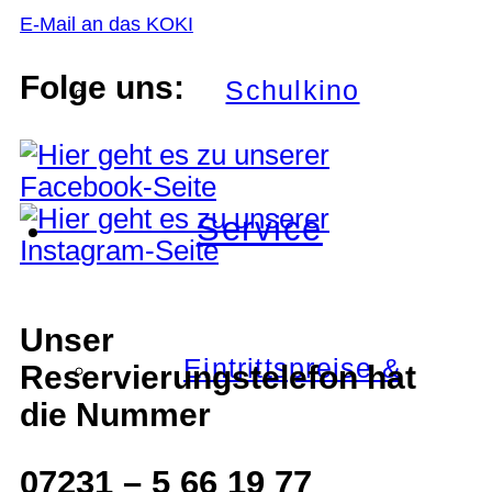
E-Mail an das KOKI
Folge uns:
Schulkino
Service
Unser
Eintrittspreise &
Reservierungstelefon hat
die Nummer
07231 – 5 66 19 77