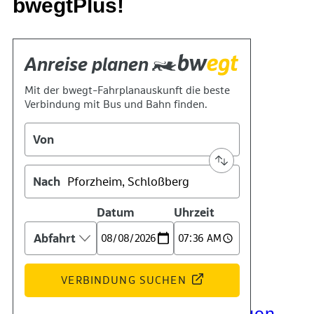
bwegtPlus!
Kontakt
Kino
Das Team