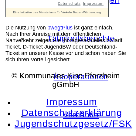
Die Auszeichnungen
Die Nutzung von
bwegtPlus
ist ganz einfach.
Nach Ihrer Anreise mit dem öffentlichen
Tätigkeitsberichte
Nahverkehr zeigen Sie Ihr tagesaktuelles bwlarif-
Ticket, D-Ticket JugendBW oder Deutschland-
Ticket an unserer Kasse vor und schon haben Sie
sich Ihren Vorteil gesichert.
© Kommunales Kino Pforzheim
Kooperationen
gGmbH
Impressum
Datenschutzerklärung
Verbände
Jugendschutzgesetz/FSK