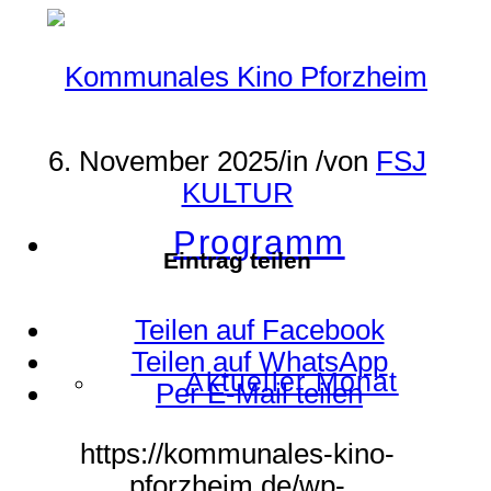
6. November 2025
/
in
/
von
FSJ
KULTUR
Programm
Eintrag teilen
Teilen auf Facebook
Teilen auf WhatsApp
Aktueller Monat
Per E-Mail teilen
https://kommunales-kino-
pforzheim.de/wp-