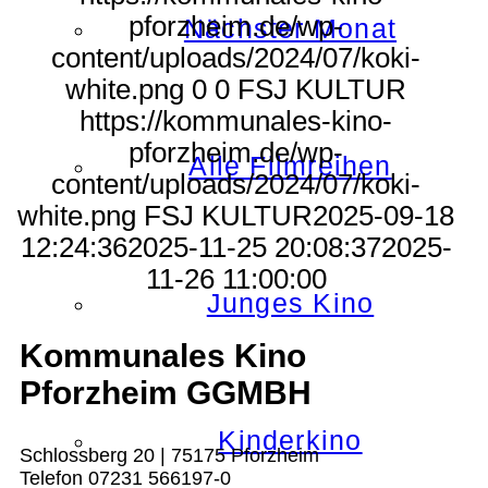
pforzheim.de/wp-
Nächster Monat
content/uploads/2024/07/koki-
white.png
0
0
FSJ KULTUR
https://kommunales-kino-
pforzheim.de/wp-
Alle Filmreihen
content/uploads/2024/07/koki-
white.png
FSJ KULTUR
2025-09-18
12:24:36
2025-11-25 20:08:37
2025-
11-26 11:00:00
Junges Kino
Kommunales Kino
Pforzheim GGMBH
Kinderkino
Schlossberg 20 | 75175 Pforzheim
Telefon 07231 566197-0