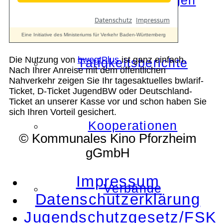
Die Auszeichnungen
Die Nutzung von
bwegtPlus
ist ganz einfach.
Tätigkeitsberichte
Nach Ihrer Anreise mit dem öffentlichen
Nahverkehr zeigen Sie Ihr tagesaktuelles bwlarif-
Ticket, D-Ticket JugendBW oder Deutschland-
Ticket an unserer Kasse vor und schon haben Sie
sich Ihren Vorteil gesichert.
Kooperationen
© Kommunales Kino Pforzheim
gGmbH
Impressum
Verbände
Datenschutzerklärung
Jugendschutzgesetz/FSK