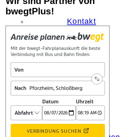
Wir sind Partner von
bwegtPlus!
Kontakt
Kino
Das Team