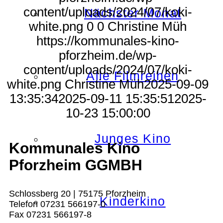
content/uploads/2024/07/koki-
Nächster Monat
white.png
0
0
Christine Müh
https://kommunales-kino-
pforzheim.de/wp-
content/uploads/2024/07/koki-
Alle Filmreihen
white.png
Christine Müh
2025-09-09
13:35:34
2025-09-11 15:35:51
2025-
10-23 15:00:00
Junges Kino
Kommunales Kino
Pforzheim GGMBH
Schlossberg 20 | 75175 Pforzheim
Kinderkino
Telefon 07231 566197-0
Fax 07231 566197-8