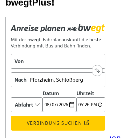
bwegtPlus!
Kontakt
Kino
Das Team