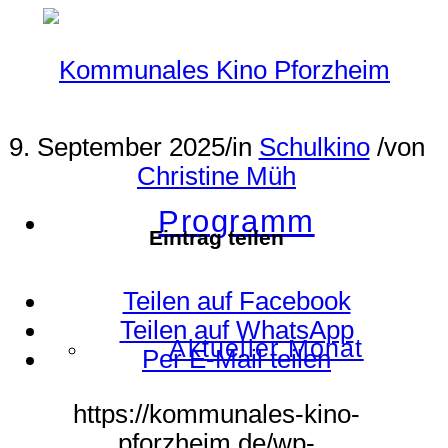
9. September 2025
/
in
Schulkino
/
von
Christine Müh
Programm
Eintrag teilen
Teilen auf Facebook
Teilen auf WhatsApp
Aktueller Monat
Per E-Mail teilen
https://kommunales-kino-
pforzheim.de/wp-