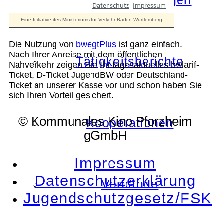
Die Auszeichnungen
Die Nutzung von
bwegtPlus
ist ganz einfach.
Nach Ihrer Anreise mit dem öffentlichen
Tätigkeitsberichte
Nahverkehr zeigen Sie Ihr tagesaktuelles bwlarif-
Ticket, D-Ticket JugendBW oder Deutschland-
Ticket an unserer Kasse vor und schon haben Sie
sich Ihren Vorteil gesichert.
© Kommunales Kino Pforzheim
Kooperationen
gGmbH
Impressum
Datenschutzerklärung
Verbände
Jugendschutzgesetz/FSK