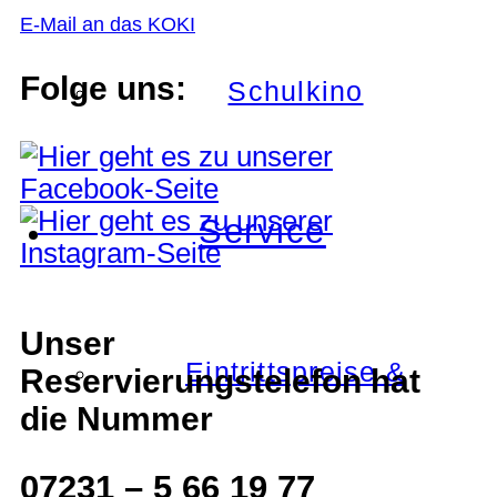
E-Mail an das KOKI
Folge uns:
Schulkino
Service
Unser
Eintrittspreise &
Reservierungstelefon hat
die Nummer
07231 – 5 66 19 77