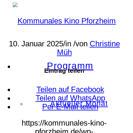
10. Januar 2025
/
in
/
von
Christine
Müh
Programm
Eintrag teilen
Teilen auf Facebook
Teilen auf WhatsApp
Aktueller Monat
Per E-Mail teilen
https://kommunales-kino-
pforzheim.de/wp-