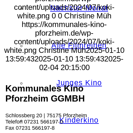
content/uploads/2024/07/koki-
Nächster Monat
white.png
0
0
Christine Müh
https://kommunales-kino-
pforzheim.de/wp-
content/uploads/2024/07/koki-
Alle Filmreihen
white.png
Christine Müh
2025-01-10
13:59:43
2025-01-10 13:59:43
2025-
02-04 20:15:00
Junges Kino
Kommunales Kino
Pforzheim GGMBH
Schlossberg 20 | 75175 Pforzheim
Kinderkino
Telefon 07231 566197-0
Fax 07231 566197-8