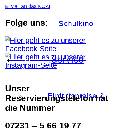
E-Mail an das KOKI
Folge uns:
Schulkino
Service
Unser
Eintrittspreise &
Reservierungstelefon hat
die Nummer
07231 – 5 66 19 77