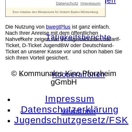
Die Auszeichnungen
Die Nutzung von
bwegtPlus
ist ganz einfach.
Nach Ihrer Anreise mit dem öffentlichen
Tätigkeitsberichte
Nahverkehr zeigen Sie Ihr tagesaktuelles bwlarif-
Ticket, D-Ticket JugendBW oder Deutschland-
Ticket an unserer Kasse vor und schon haben Sie
sich Ihren Vorteil gesichert.
© Kommunales Kino Pforzheim
Kooperationen
gGmbH
Impressum
Datenschutzerklärung
Verbände
Jugendschutzgesetz/FSK