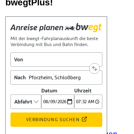
bwegtPlus!
Kontakt
Kino
Das Team