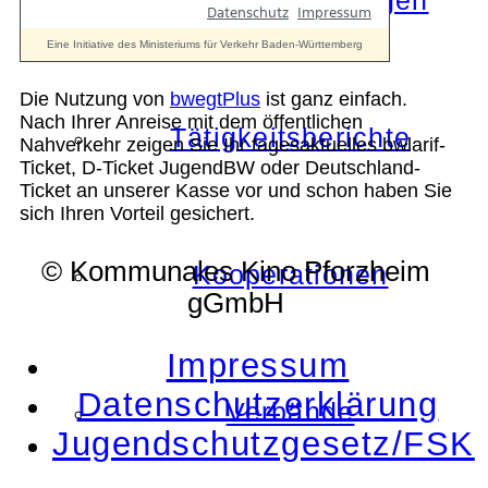
Die Auszeichnungen
Die Nutzung von
bwegtPlus
ist ganz einfach.
Nach Ihrer Anreise mit dem öffentlichen
Tätigkeitsberichte
Nahverkehr zeigen Sie Ihr tagesaktuelles bwlarif-
Ticket, D-Ticket JugendBW oder Deutschland-
Ticket an unserer Kasse vor und schon haben Sie
sich Ihren Vorteil gesichert.
© Kommunales Kino Pforzheim
Kooperationen
gGmbH
Impressum
Datenschutzerklärung
Verbände
Jugendschutzgesetz/FSK