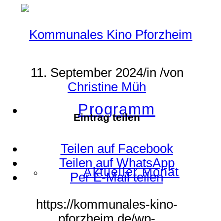
11. September 2024
/
in
/
von
Christine Müh
Programm
Eintrag teilen
Teilen auf Facebook
Teilen auf WhatsApp
Aktueller Monat
Per E-Mail teilen
https://kommunales-kino-
pforzheim.de/wp-