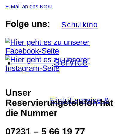
E-Mail an das KOKI
Folge uns:
Schulkino
Service
Unser
Eintrittspreise &
Reservierungstelefon hat
die Nummer
07231 – 5 66 19 77