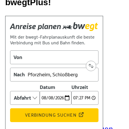
bwegtPlus!
Kontakt
Kino
Das Team