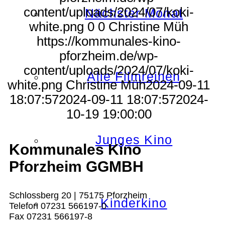
content/uploads/2024/07/koki-
Nächster Monat
white.png
0
0
Christine Müh
https://kommunales-kino-
pforzheim.de/wp-
content/uploads/2024/07/koki-
Alle Filmreihen
white.png
Christine Müh
2024-09-11
18:07:57
2024-09-11 18:07:57
2024-
10-19 19:00:00
Junges Kino
Kommunales Kino
Pforzheim GGMBH
Schlossberg 20 | 75175 Pforzheim
Kinderkino
Telefon 07231 566197-0
Fax 07231 566197-8