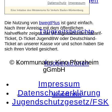
Die Auszeichnungen
Die Nutzung von
bwegtPlus
ist ganz einfach.
Nach Ihrer Anreise mit dem öffentlichen
Tätigkeitsberichte
Nahverkehr zeigen Sie Ihr tagesaktuelles bwlarif-
Ticket, D-Ticket JugendBW oder Deutschland-
Ticket an unserer Kasse vor und schon haben Sie
sich Ihren Vorteil gesichert.
© Kommunales Kino Pforzheim
Kooperationen
gGmbH
Impressum
Datenschutzerklärung
Verbände
Jugendschutzgesetz/FSK