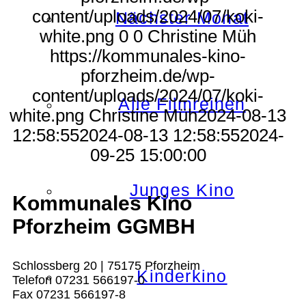
content/uploads/2024/07/koki-
Nächster Monat
white.png
0
0
Christine Müh
https://kommunales-kino-
pforzheim.de/wp-
content/uploads/2024/07/koki-
Alle Filmreihen
white.png
Christine Müh
2024-08-13
12:58:55
2024-08-13 12:58:55
2024-
09-25 15:00:00
Junges Kino
Kommunales Kino
Pforzheim GGMBH
Schlossberg 20 | 75175 Pforzheim
Kinderkino
Telefon 07231 566197-0
Fax 07231 566197-8