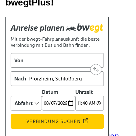
bwegtPlus!
Kontakt
Kino
Das Team