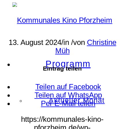
13. August 2024
/
in
/
von
Christine
Müh
Programm
Eintrag teilen
Teilen auf Facebook
Teilen auf WhatsApp
Aktueller Monat
Per E-Mail teilen
https://kommunales-kino-
pforzheim.de/wp-