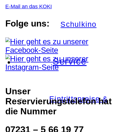
E-Mail an das KOKI
Folge uns:
Schulkino
Service
Unser
Eintrittspreise &
Reservierungstelefon hat
die Nummer
07231 – 5 66 19 77