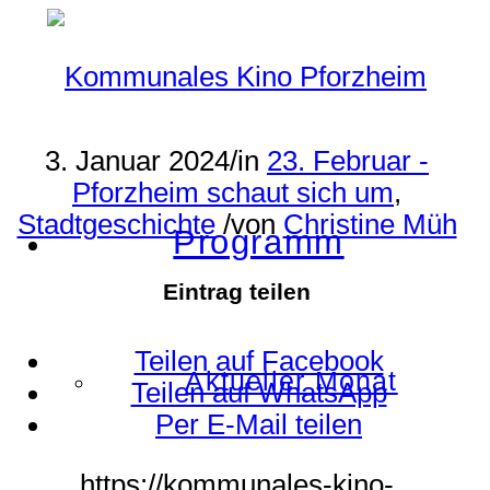
3. Januar 2024
/
in
23. Februar -
Pforzheim schaut sich um
,
Stadtgeschichte
/
von
Christine Müh
Programm
Eintrag teilen
Teilen auf Facebook
Aktueller Monat
Teilen auf WhatsApp
Per E-Mail teilen
https://kommunales-kino-