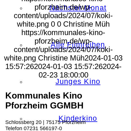
pforzheim.de/wp-
Nächster Monat
content/uploads/2024/07/koki-
white.png
0
0
Christine Müh
https://kommunales-kino-
pforzheim.de/wp-
Alle Filmreihen
content/uploads/2024/07/koki-
white.png
Christine Müh
2024-01-03
15:57:26
2024-01-03 15:57:26
2024-
02-23 18:00:00
Junges Kino
Kommunales Kino
Pforzheim GGMBH
Kinderkino
Schlossberg 20 | 75175 Pforzheim
Telefon 07231 566197-0