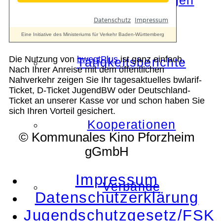
Die Auszeichnungen
Die Nutzung von
bwegtPlus
ist ganz einfach.
Tätigkeitsberichte
Nach Ihrer Anreise mit dem öffentlichen
Nahverkehr zeigen Sie Ihr tagesaktuelles bwlarif-
Ticket, D-Ticket JugendBW oder Deutschland-
Ticket an unserer Kasse vor und schon haben Sie
sich Ihren Vorteil gesichert.
Kooperationen
© Kommunales Kino Pforzheim
gGmbH
Impressum
Verbände
Datenschutzerklärung
Jugendschutzgesetz/FSK