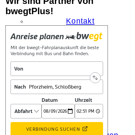
Wir sind Partner von
bwegtPlus!
Kontakt
Kino
Das Team