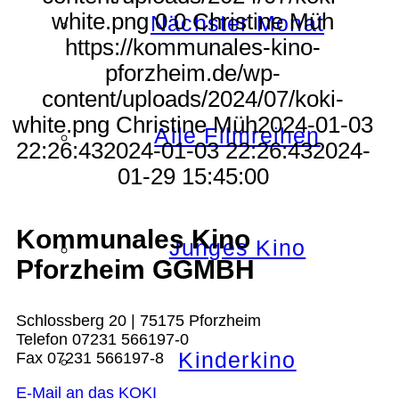
white.png
0
0
Christine Müh
Nächster Monat
https://kommunales-kino-
pforzheim.de/wp-
content/uploads/2024/07/koki-
white.png
Christine Müh
2024-01-03
Alle Filmreihen
22:26:43
2024-01-03 22:26:43
2024-
01-29 15:45:00
Kommunales Kino
Junges Kino
Pforzheim GGMBH
Schlossberg 20 | 75175 Pforzheim
Telefon 07231 566197-0
Kinderkino
Fax 07231 566197-8
E-Mail an das KOKI