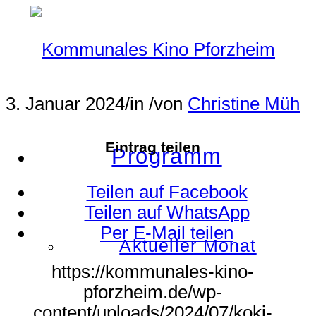
3. Januar 2024
/
in
/
von
Christine Müh
Eintrag teilen
Programm
Teilen auf Facebook
Teilen auf WhatsApp
Per E-Mail teilen
Aktueller Monat
https://kommunales-kino-
pforzheim.de/wp-
content/uploads/2024/07/koki-