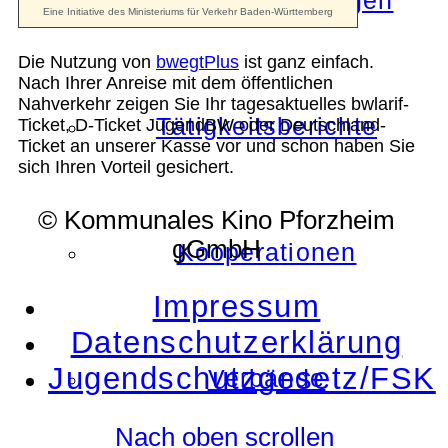
Die Auszeichnungen
Die Nutzung von
bwegtPlus
ist ganz einfach.
Nach Ihrer Anreise mit dem öffentlichen
Nahverkehr zeigen Sie Ihr tagesaktuelles bwlarif-
Tätigkeitsberichte
Ticket, D-Ticket JugendBW oder Deutschland-
Ticket an unserer Kasse vor und schon haben Sie
sich Ihren Vorteil gesichert.
© Kommunales Kino Pforzheim
gGmbH
Kooperationen
Impressum
Datenschutzerklärung
Jugendschutzgesetz/FSK
Verbände
Nach oben scrollen