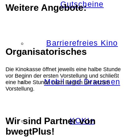
Gutscheine
Weitere Angebote:
Barrierefreies Kino
Organisatorisches
Die Kinokasse öffnet jeweils eine halbe Stunde
vor Beginn der ersten Vorstellung und schließt
Mobil und Draussen
eine halbe Stunde nach Beginn der letzten
Vorstellung.
Wir sind Partner von
KOKI+
bwegtPlus!