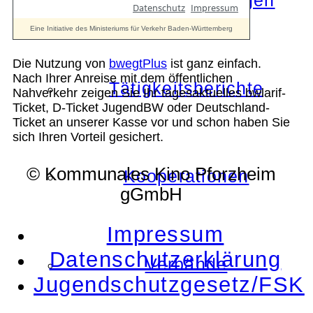
Die Auszeichnungen
Die Nutzung von
bwegtPlus
ist ganz einfach.
Nach Ihrer Anreise mit dem öffentlichen
Tätigkeitsberichte
Nahverkehr zeigen Sie Ihr tagesaktuelles bwlarif-
Ticket, D-Ticket JugendBW oder Deutschland-
Ticket an unserer Kasse vor und schon haben Sie
sich Ihren Vorteil gesichert.
© Kommunales Kino Pforzheim
Kooperationen
gGmbH
Impressum
Datenschutzerklärung
Verbände
Jugendschutzgesetz/FSK