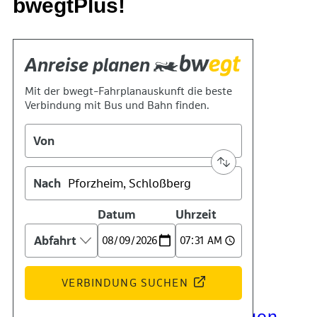
bwegtPlus!
Kontakt
Kino
Das Team