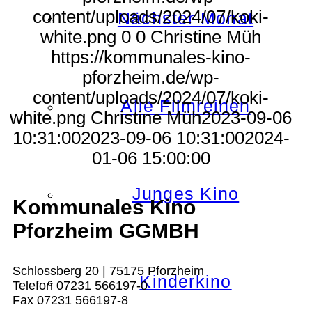
content/uploads/2024/07/koki-
Nächster Monat
white.png
0
0
Christine Müh
https://kommunales-kino-
pforzheim.de/wp-
content/uploads/2024/07/koki-
Alle Filmreihen
white.png
Christine Müh
2023-09-06
10:31:00
2023-09-06 10:31:00
2024-
01-06 15:00:00
Junges Kino
Kommunales Kino
Pforzheim GGMBH
Schlossberg 20 | 75175 Pforzheim
Kinderkino
Telefon 07231 566197-0
Fax 07231 566197-8