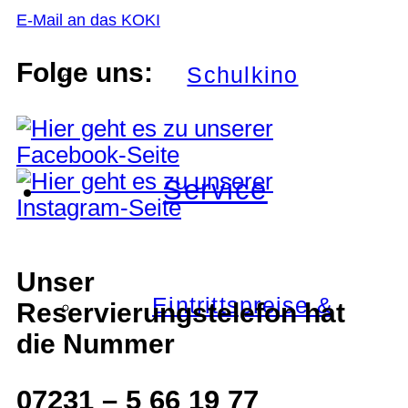
E-Mail an das KOKI
Folge uns:
Schulkino
Service
Unser
Eintrittspreise &
Reservierungstelefon hat
die Nummer
07231 – 5 66 19 77