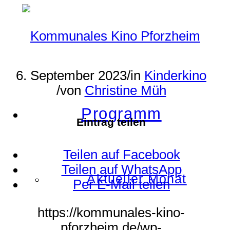
6. September 2023
/
in
Kinderkino
/
von
Christine Müh
Programm
Eintrag teilen
Teilen auf Facebook
Teilen auf WhatsApp
Aktueller Monat
Per E-Mail teilen
https://kommunales-kino-
pforzheim.de/wp-