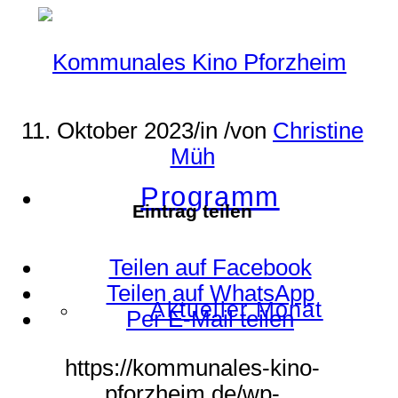
11. Oktober 2023
/
in
/
von
Christine
Müh
Programm
Eintrag teilen
Teilen auf Facebook
Teilen auf WhatsApp
Aktueller Monat
Per E-Mail teilen
https://kommunales-kino-
pforzheim.de/wp-