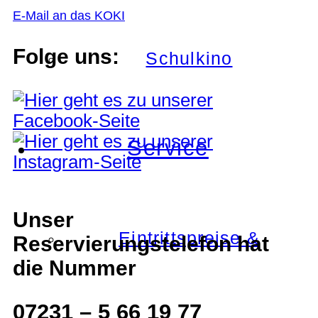
E-Mail an das KOKI
Folge uns:
Schulkino
Service
Unser
Eintrittspreise &
Reservierungstelefon hat
die Nummer
07231 – 5 66 19 77