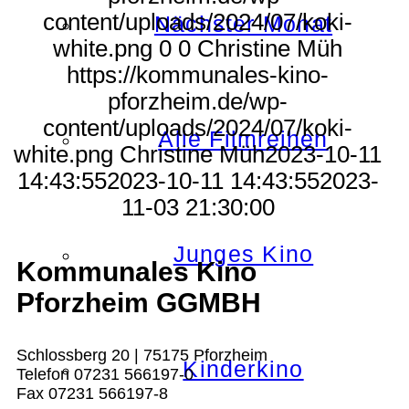
content/uploads/2024/07/koki-
Nächster Monat
white.png
0
0
Christine Müh
https://kommunales-kino-
pforzheim.de/wp-
content/uploads/2024/07/koki-
Alle Filmreihen
white.png
Christine Müh
2023-10-11
14:43:55
2023-10-11 14:43:55
2023-
11-03 21:30:00
Junges Kino
Kommunales Kino
Pforzheim GGMBH
Schlossberg 20 | 75175 Pforzheim
Kinderkino
Telefon 07231 566197-0
Fax 07231 566197-8