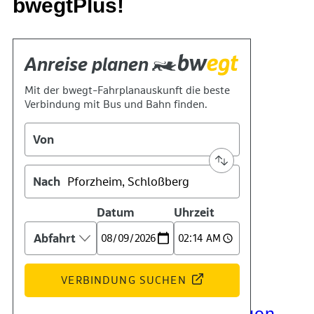
bwegtPlus!
Kontakt
Kino
Das Team