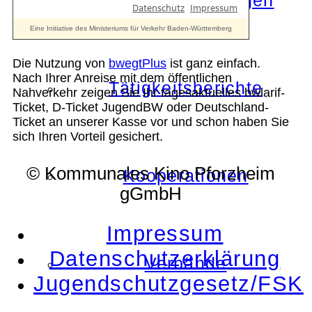
Die Auszeichnungen
Die Nutzung von
bwegtPlus
ist ganz einfach.
Nach Ihrer Anreise mit dem öffentlichen
Tätigkeitsberichte
Nahverkehr zeigen Sie Ihr tagesaktuelles bwlarif-
Ticket, D-Ticket JugendBW oder Deutschland-
Ticket an unserer Kasse vor und schon haben Sie
sich Ihren Vorteil gesichert.
© Kommunales Kino Pforzheim
Kooperationen
gGmbH
Impressum
Datenschutzerklärung
Verbände
Jugendschutzgesetz/FSK