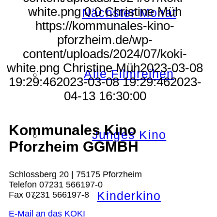
white.png
0
0
Christine Müh
Nächster Monat
https://kommunales-kino-
pforzheim.de/wp-
content/uploads/2024/07/koki-
white.png
Christine Müh
2023-03-08
Alle Filmreihen
19:29:46
2023-03-08 19:29:46
2023-
04-13 16:30:00
Kommunales Kino
Junges Kino
Pforzheim GGMBH
Schlossberg 20 | 75175 Pforzheim
Telefon 07231 566197-0
Kinderkino
Fax 07231 566197-8
E-Mail an das KOKI