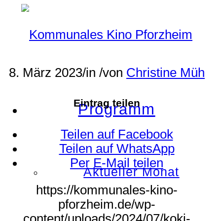
8. März 2023
/
in
/
von
Christine Müh
Eintrag teilen
Programm
Teilen auf Facebook
Teilen auf WhatsApp
Per E-Mail teilen
Aktueller Monat
https://kommunales-kino-
pforzheim.de/wp-
content/uploads/2024/07/koki-