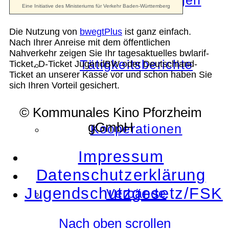
Die Auszeichnungen
Die Nutzung von
bwegtPlus
ist ganz einfach.
Nach Ihrer Anreise mit dem öffentlichen
Nahverkehr zeigen Sie Ihr tagesaktuelles bwlarif-
Tätigkeitsberichte
Ticket, D-Ticket JugendBW oder Deutschland-
Ticket an unserer Kasse vor und schon haben Sie
sich Ihren Vorteil gesichert.
© Kommunales Kino Pforzheim
gGmbH
Kooperationen
Impressum
Datenschutzerklärung
Jugendschutzgesetz/FSK
Verbände
Nach oben scrollen