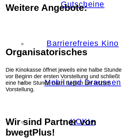
Gutscheine
Weitere Angebote:
Barrierefreies Kino
Organisatorisches
Die Kinokasse öffnet jeweils eine halbe Stunde
vor Beginn der ersten Vorstellung und schließt
Mobil und Draussen
eine halbe Stunde nach Beginn der letzten
Vorstellung.
Wir sind Partner von
KOKI+
bwegtPlus!