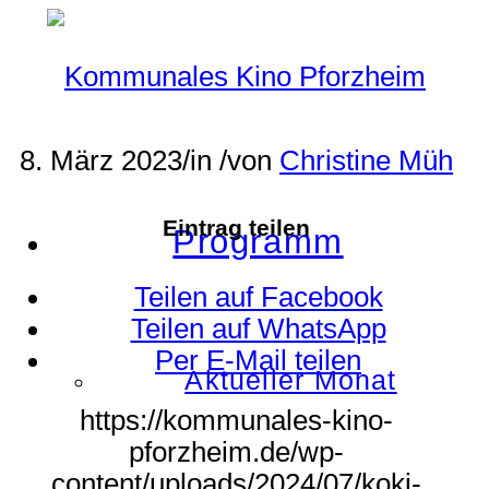
8. März 2023
/
in
/
von
Christine Müh
Eintrag teilen
Programm
Teilen auf Facebook
Teilen auf WhatsApp
Per E-Mail teilen
Aktueller Monat
https://kommunales-kino-
pforzheim.de/wp-
content/uploads/2024/07/koki-