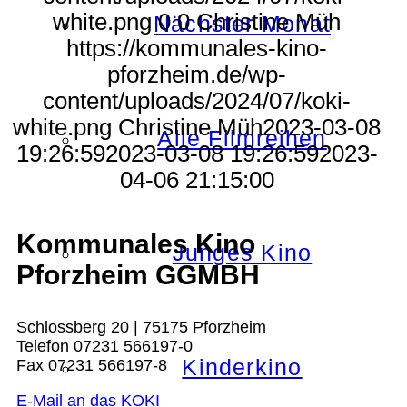
white.png
0
0
Christine Müh
Nächster Monat
https://kommunales-kino-
pforzheim.de/wp-
content/uploads/2024/07/koki-
white.png
Christine Müh
2023-03-08
Alle Filmreihen
19:26:59
2023-03-08 19:26:59
2023-
04-06 21:15:00
Kommunales Kino
Junges Kino
Pforzheim GGMBH
Schlossberg 20 | 75175 Pforzheim
Telefon 07231 566197-0
Kinderkino
Fax 07231 566197-8
E-Mail an das KOKI