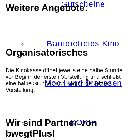
Gutscheine
Weitere Angebote:
Barrierefreies Kino
Organisatorisches
Die Kinokasse öffnet jeweils eine halbe Stunde
vor Beginn der ersten Vorstellung und schließt
Mobil und Draussen
eine halbe Stunde nach Beginn der letzten
Vorstellung.
Wir sind Partner von
KOKI+
bwegtPlus!