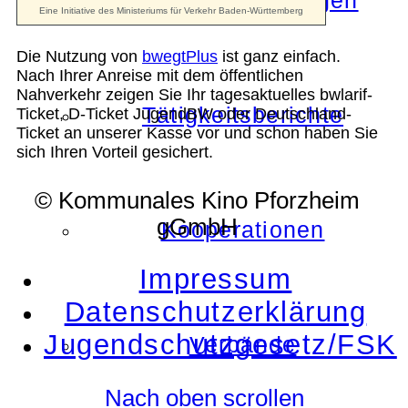
Die Auszeichnungen
Die Nutzung von
bwegtPlus
ist ganz einfach.
Nach Ihrer Anreise mit dem öffentlichen
Nahverkehr zeigen Sie Ihr tagesaktuelles bwlarif-
Tätigkeitsberichte
Ticket, D-Ticket JugendBW oder Deutschland-
Ticket an unserer Kasse vor und schon haben Sie
sich Ihren Vorteil gesichert.
© Kommunales Kino Pforzheim
gGmbH
Kooperationen
Impressum
Datenschutzerklärung
Jugendschutzgesetz/FSK
Verbände
Nach oben scrollen