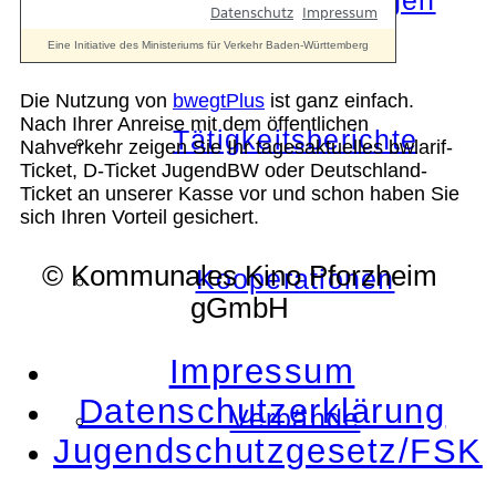
Die Auszeichnungen
Die Nutzung von
bwegtPlus
ist ganz einfach.
Nach Ihrer Anreise mit dem öffentlichen
Tätigkeitsberichte
Nahverkehr zeigen Sie Ihr tagesaktuelles bwlarif-
Ticket, D-Ticket JugendBW oder Deutschland-
Ticket an unserer Kasse vor und schon haben Sie
sich Ihren Vorteil gesichert.
© Kommunales Kino Pforzheim
Kooperationen
gGmbH
Impressum
Datenschutzerklärung
Verbände
Jugendschutzgesetz/FSK