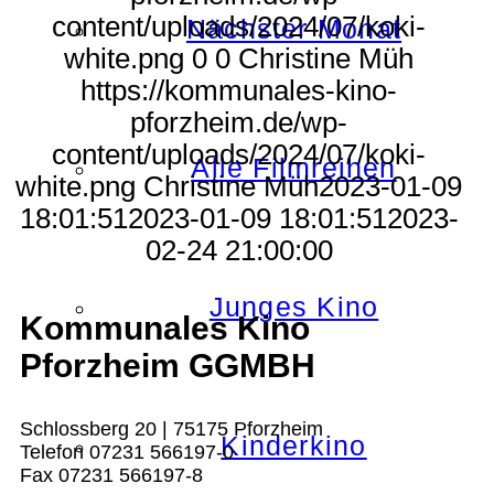
content/uploads/2024/07/koki-
Nächster Monat
white.png
0
0
Christine Müh
https://kommunales-kino-
pforzheim.de/wp-
content/uploads/2024/07/koki-
Alle Filmreihen
white.png
Christine Müh
2023-01-09
18:01:51
2023-01-09 18:01:51
2023-
02-24 21:00:00
Junges Kino
Kommunales Kino
Pforzheim GGMBH
Schlossberg 20 | 75175 Pforzheim
Kinderkino
Telefon 07231 566197-0
Fax 07231 566197-8