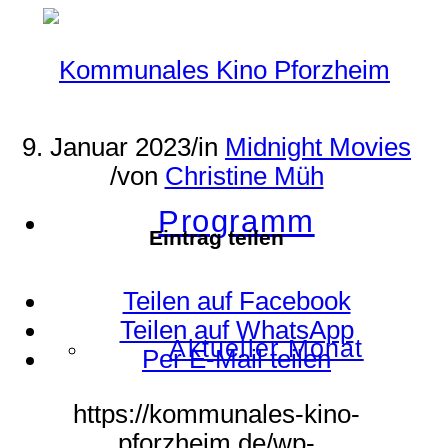
9. Januar 2023
/
in
Midnight Movies
/
von
Christine Müh
Programm
Eintrag teilen
Teilen auf Facebook
Teilen auf WhatsApp
Aktueller Monat
Per E-Mail teilen
https://kommunales-kino-
pforzheim.de/wp-