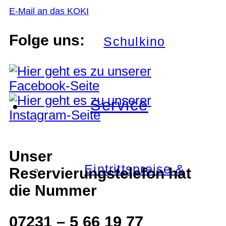
E-Mail an das KOKI
Folge uns:
Schulkino
Service
Unser
Eintrittspreise &
Reservierungstelefon hat
die Nummer
07231 – 5 66 19 77