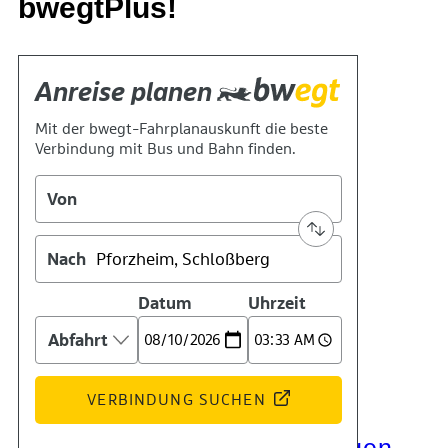
bwegtPlus!
Kontakt
Kino
Das Team