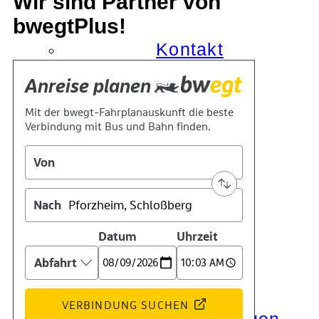
Wir sind Partner von
bwegtPlus!
Kontakt
Kino
Das Team