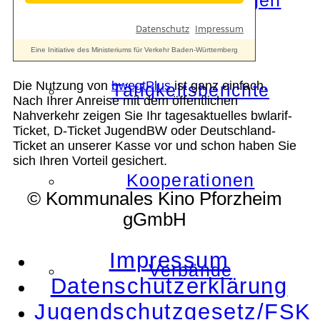
Die Auszeichnungen
Die Nutzung von
bwegtPlus
ist ganz einfach.
Tätigkeitsberichte
Nach Ihrer Anreise mit dem öffentlichen
Nahverkehr zeigen Sie Ihr tagesaktuelles bwlarif-
Ticket, D-Ticket JugendBW oder Deutschland-
Ticket an unserer Kasse vor und schon haben Sie
sich Ihren Vorteil gesichert.
Kooperationen
© Kommunales Kino Pforzheim
gGmbH
Impressum
Verbände
Datenschutzerklärung
Jugendschutzgesetz/FSK