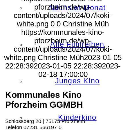
pforzheim.de/wp-
Nächster Monat
content/uploads/2024/07/koki-
white.png
0
0
Christine Müh
https://kommunales-kino-
pforzheim.de/wp-
Alle Filmreihen
content/uploads/2024/07/koki-
white.png
Christine Müh
2023-01-05
22:28:39
2023-01-05 22:28:39
2023-
02-18 17:00:00
Junges Kino
Kommunales Kino
Pforzheim GGMBH
Kinderkino
Schlossberg 20 | 75175 Pforzheim
Telefon 07231 566197-0