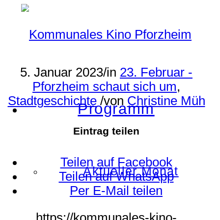
5. Januar 2023
/
in
23. Februar -
Pforzheim schaut sich um
,
Stadtgeschichte
/
von
Christine Müh
Programm
Eintrag teilen
Teilen auf Facebook
Aktueller Monat
Teilen auf WhatsApp
Per E-Mail teilen
https://kommunales-kino-