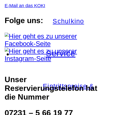
E-Mail an das KOKI
Folge uns:
Schulkino
Service
Unser
Eintrittspreise &
Reservierungstelefon hat
die Nummer
07231 – 5 66 19 77