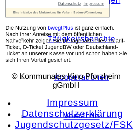
Die Auszeichnungen
Die Nutzung von
bwegtPlus
ist ganz einfach.
Nach Ihrer Anreise mit dem öffentlichen
Tätigkeitsberichte
Nahverkehr zeigen Sie Ihr tagesaktuelles bwlarif-
Ticket, D-Ticket JugendBW oder Deutschland-
Ticket an unserer Kasse vor und schon haben Sie
sich Ihren Vorteil gesichert.
© Kommunales Kino Pforzheim
Kooperationen
gGmbH
Impressum
Datenschutzerklärung
Verbände
Jugendschutzgesetz/FSK