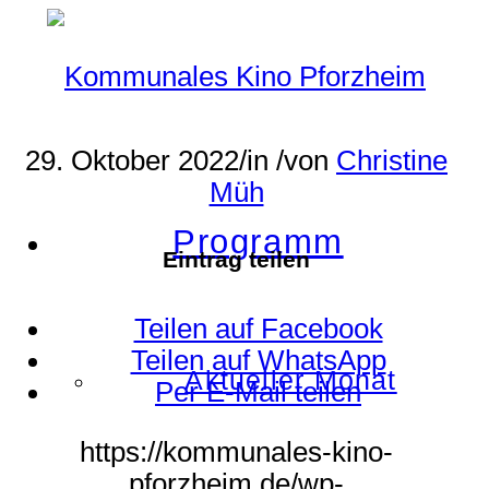
29. Oktober 2022
/
in
/
von
Christine
Müh
Programm
Eintrag teilen
Teilen auf Facebook
Teilen auf WhatsApp
Aktueller Monat
Per E-Mail teilen
https://kommunales-kino-
pforzheim.de/wp-