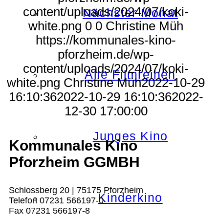
content/uploads/2024/07/koki-
Nächster Monat
white.png
0
0
Christine Müh
https://kommunales-kino-
pforzheim.de/wp-
content/uploads/2024/07/koki-
Alle Filmreihen
white.png
Christine Müh
2022-10-29
16:10:36
2022-10-29 16:10:36
2022-
12-30 17:00:00
Junges Kino
Kommunales Kino
Pforzheim GGMBH
Schlossberg 20 | 75175 Pforzheim
Kinderkino
Telefon 07231 566197-0
Fax 07231 566197-8