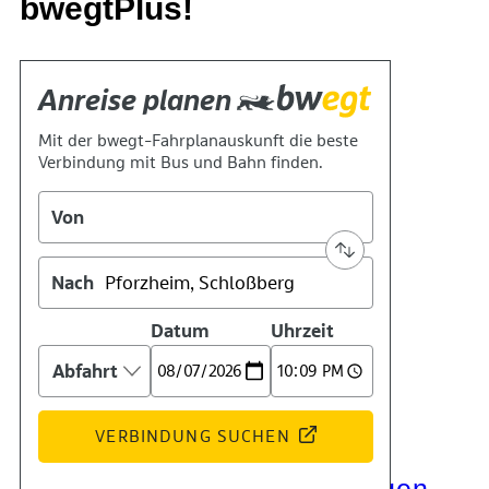
bwegtPlus!
Kontakt
Kino
Das Team