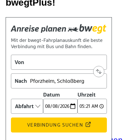
bwegtPlus!
Kontakt
Kino
Das Team