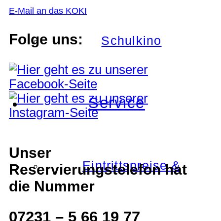
E-Mail an das KOKI
Folge uns:
Schulkino
Service
Unser
Eintrittspreise &
Reservierungstelefon hat
die Nummer
07231 – 5 66 19 77