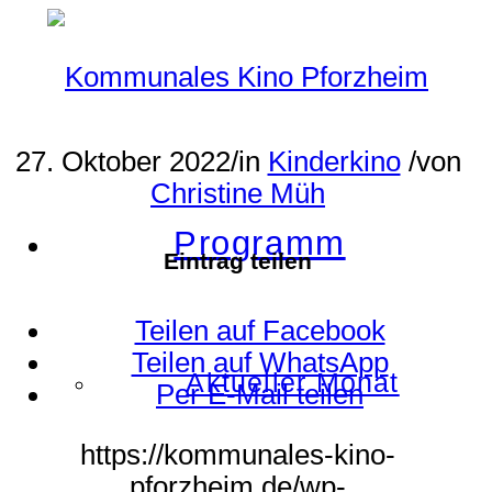
27. Oktober 2022
/
in
Kinderkino
/
von
Christine Müh
Programm
Eintrag teilen
Teilen auf Facebook
Teilen auf WhatsApp
Aktueller Monat
Per E-Mail teilen
https://kommunales-kino-
pforzheim.de/wp-