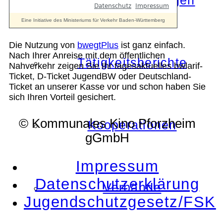
Die Auszeichnungen
Die Nutzung von
bwegtPlus
ist ganz einfach.
Nach Ihrer Anreise mit dem öffentlichen
Tätigkeitsberichte
Nahverkehr zeigen Sie Ihr tagesaktuelles bwlarif-
Ticket, D-Ticket JugendBW oder Deutschland-
Ticket an unserer Kasse vor und schon haben Sie
sich Ihren Vorteil gesichert.
© Kommunales Kino Pforzheim
Kooperationen
gGmbH
Impressum
Datenschutzerklärung
Verbände
Jugendschutzgesetz/FSK