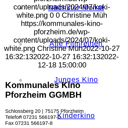
content/uploads/2024/07/koki-
Nächster Monat
white.png
0
0
Christine Müh
https://kommunales-kino-
pforzheim.de/wp-
content/uploads/2024/07/koki-
Alle Filmreihen
white.png
Christine Müh
2022-10-27
16:32:13
2022-10-27 16:32:13
2022-
12-18 15:00:00
Junges Kino
Kommunales Kino
Pforzheim GGMBH
Schlossberg 20 | 75175 Pforzheim
Kinderkino
Telefon 07231 566197-0
Fax 07231 566197-8