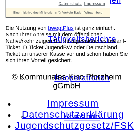
Die Auszeichnungen
Die Nutzung von
bwegtPlus
ist ganz einfach.
Nach Ihrer Anreise mit dem öffentlichen
Tätigkeitsberichte
Nahverkehr zeigen Sie Ihr tagesaktuelles bwlarif-
Ticket, D-Ticket JugendBW oder Deutschland-
Ticket an unserer Kasse vor und schon haben Sie
sich Ihren Vorteil gesichert.
© Kommunales Kino Pforzheim
Kooperationen
gGmbH
Impressum
Datenschutzerklärung
Verbände
Jugendschutzgesetz/FSK