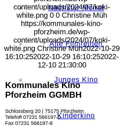
content/uploads/2024/07/koki-
Nächster Monat
white.png
0
0
Christine Müh
https://kommunales-kino-
pforzheim.de/wp-
content/uploads/2024/07/koki-
Alle Filmreihen
white.png
Christine Müh
2022-10-29
16:10:25
2022-10-29 16:10:25
2022-
12-10 21:30:00
Junges Kino
Kommunales Kino
Pforzheim GGMBH
Schlossberg 20 | 75175 Pforzheim
Kinderkino
Telefon 07231 566197-0
Fax 07231 566197-8