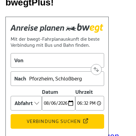
bwegtPlus!
Kontakt
Kino
Das Team