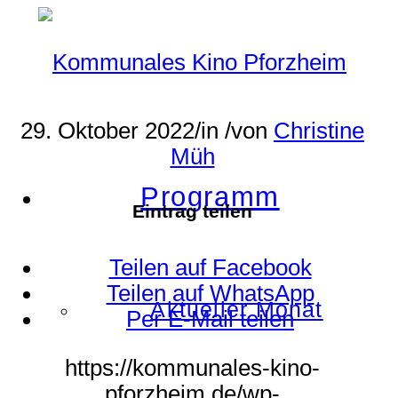
29. Oktober 2022
/
in
/
von
Christine
Müh
Programm
Eintrag teilen
Teilen auf Facebook
Teilen auf WhatsApp
Aktueller Monat
Per E-Mail teilen
https://kommunales-kino-
pforzheim.de/wp-