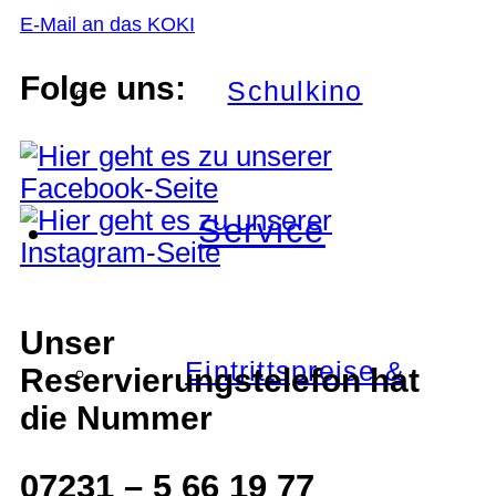
E-Mail an das KOKI
Folge uns:
Schulkino
Service
Unser
Eintrittspreise &
Reservierungstelefon hat
die Nummer
07231 – 5 66 19 77