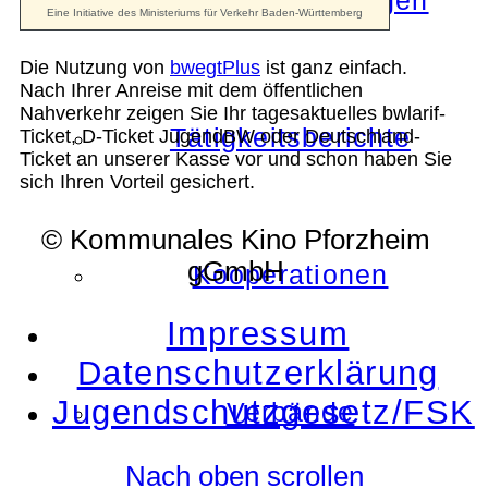
Die Auszeichnungen
Die Nutzung von
bwegtPlus
ist ganz einfach.
Nach Ihrer Anreise mit dem öffentlichen
Nahverkehr zeigen Sie Ihr tagesaktuelles bwlarif-
Tätigkeitsberichte
Ticket, D-Ticket JugendBW oder Deutschland-
Ticket an unserer Kasse vor und schon haben Sie
sich Ihren Vorteil gesichert.
© Kommunales Kino Pforzheim
gGmbH
Kooperationen
Impressum
Datenschutzerklärung
Jugendschutzgesetz/FSK
Verbände
Nach oben scrollen