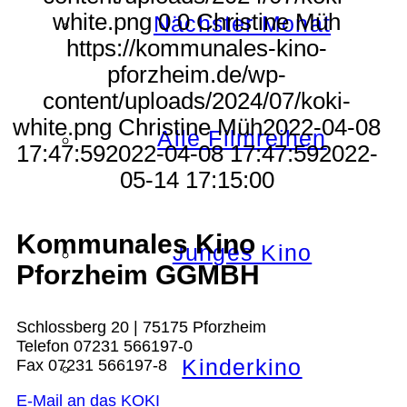
white.png
0
0
Christine Müh
Nächster Monat
https://kommunales-kino-
pforzheim.de/wp-
content/uploads/2024/07/koki-
white.png
Christine Müh
2022-04-08
Alle Filmreihen
17:47:59
2022-04-08 17:47:59
2022-
05-14 17:15:00
Kommunales Kino
Junges Kino
Pforzheim GGMBH
Schlossberg 20 | 75175 Pforzheim
Telefon 07231 566197-0
Kinderkino
Fax 07231 566197-8
E-Mail an das KOKI