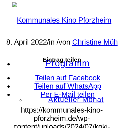
8. April 2022
/
in
/
von
Christine Müh
Eintrag teilen
Programm
Teilen auf Facebook
Teilen auf WhatsApp
Per E-Mail teilen
Aktueller Monat
https://kommunales-kino-
pforzheim.de/wp-
content/uploads/2024/07/koki-