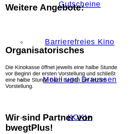
Gutscheine
Weitere Angebote:
Barrierefreies Kino
Organisatorisches
Die Kinokasse öffnet jeweils eine halbe Stunde
vor Beginn der ersten Vorstellung und schließt
Mobil und Draussen
eine halbe Stunde nach Beginn der letzten
Vorstellung.
Wir sind Partner von
KOKI+
bwegtPlus!