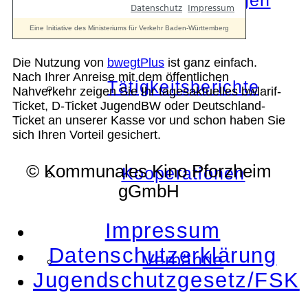
Die Auszeichnungen
Die Nutzung von
bwegtPlus
ist ganz einfach.
Nach Ihrer Anreise mit dem öffentlichen
Tätigkeitsberichte
Nahverkehr zeigen Sie Ihr tagesaktuelles bwlarif-
Ticket, D-Ticket JugendBW oder Deutschland-
Ticket an unserer Kasse vor und schon haben Sie
sich Ihren Vorteil gesichert.
© Kommunales Kino Pforzheim
Kooperationen
gGmbH
Impressum
Datenschutzerklärung
Verbände
Jugendschutzgesetz/FSK