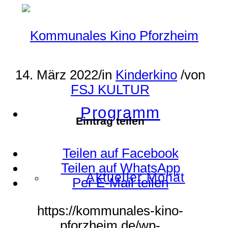
14. März 2022
/
in
Kinderkino
/
von
FSJ KULTUR
Programm
Eintrag teilen
Teilen auf Facebook
Teilen auf WhatsApp
Aktueller Monat
Per E-Mail teilen
https://kommunales-kino-
pforzheim.de/wp-