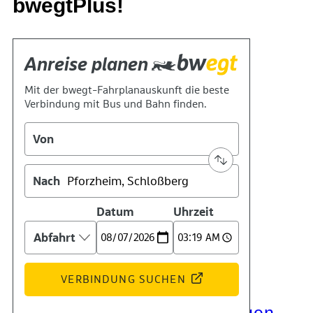
bwegtPlus!
Kontakt
Kino
Das Team