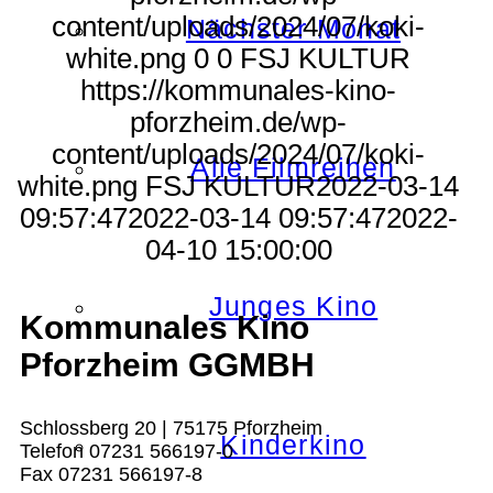
content/uploads/2024/07/koki-
Nächster Monat
white.png
0
0
FSJ KULTUR
https://kommunales-kino-
pforzheim.de/wp-
content/uploads/2024/07/koki-
Alle Filmreihen
white.png
FSJ KULTUR
2022-03-14
09:57:47
2022-03-14 09:57:47
2022-
04-10 15:00:00
Junges Kino
Kommunales Kino
Pforzheim GGMBH
Schlossberg 20 | 75175 Pforzheim
Kinderkino
Telefon 07231 566197-0
Fax 07231 566197-8