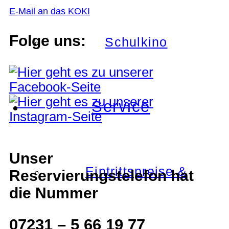
E-Mail an das KOKI
Folge uns:
Schulkino
Service
Unser
Eintrittspreise &
Reservierungstelefon hat
die Nummer
07231 – 5 66 19 77