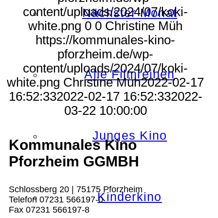
content/uploads/2024/07/koki-
Nächster Monat
white.png
0
0
Christine Müh
https://kommunales-kino-
pforzheim.de/wp-
content/uploads/2024/07/koki-
Alle Filmreihen
white.png
Christine Müh
2022-02-17
16:52:33
2022-02-17 16:52:33
2022-
03-22 10:00:00
Junges Kino
Kommunales Kino
Pforzheim GGMBH
Schlossberg 20 | 75175 Pforzheim
Kinderkino
Telefon 07231 566197-0
Fax 07231 566197-8