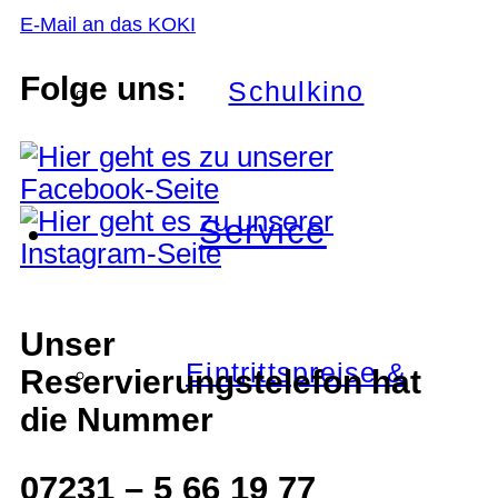
E-Mail an das KOKI
Folge uns:
Schulkino
Service
Unser
Eintrittspreise &
Reservierungstelefon hat
die Nummer
07231 – 5 66 19 77