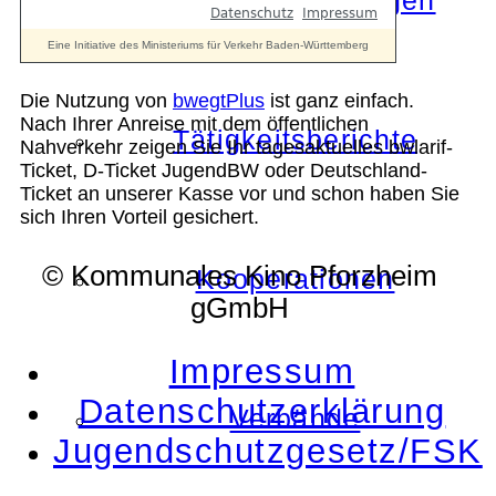
Die Auszeichnungen
Die Nutzung von
bwegtPlus
ist ganz einfach.
Nach Ihrer Anreise mit dem öffentlichen
Tätigkeitsberichte
Nahverkehr zeigen Sie Ihr tagesaktuelles bwlarif-
Ticket, D-Ticket JugendBW oder Deutschland-
Ticket an unserer Kasse vor und schon haben Sie
sich Ihren Vorteil gesichert.
© Kommunales Kino Pforzheim
Kooperationen
gGmbH
Impressum
Datenschutzerklärung
Verbände
Jugendschutzgesetz/FSK