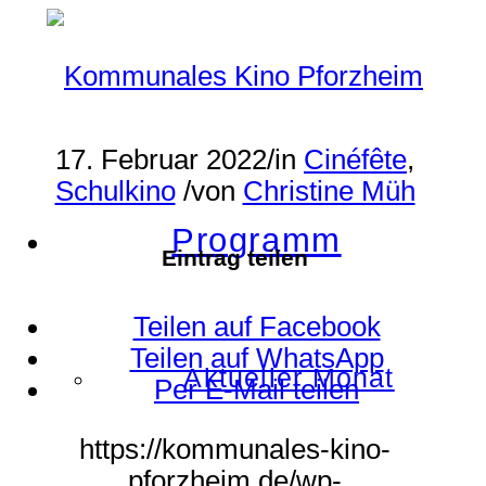
17. Februar 2022
/
in
Cinéfête
,
Schulkino
/
von
Christine Müh
Programm
Eintrag teilen
Teilen auf Facebook
Teilen auf WhatsApp
Aktueller Monat
Per E-Mail teilen
https://kommunales-kino-
pforzheim.de/wp-