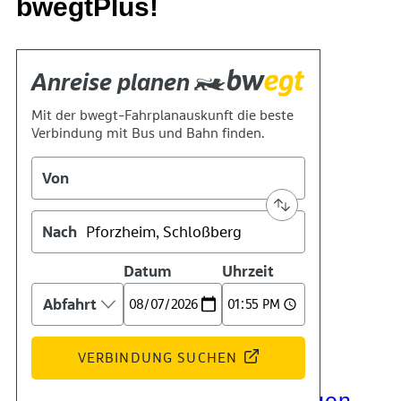
bwegtPlus!
Kontakt
Kino
Das Team