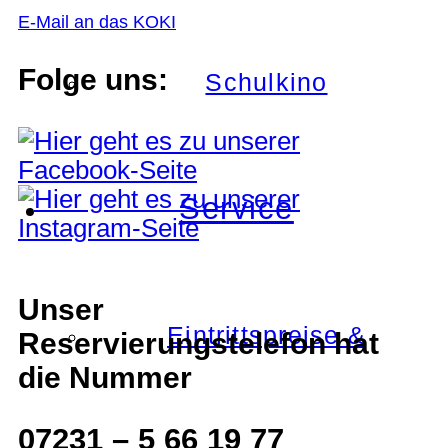
E-Mail an das KOKI
Folge uns:
Schulkino
Service
Unser
Eintrittspreise &
Reservierungstelefon hat
die Nummer
07231 – 5 66 19 77