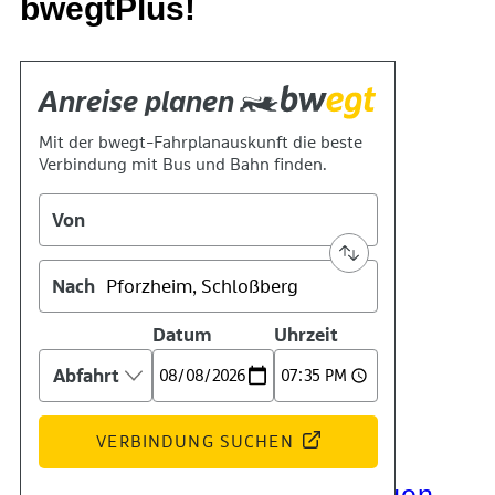
bwegtPlus!
Kontakt
Kino
Das Team