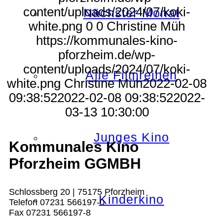
content/uploads/2024/07/koki-
Nächster Monat
white.png
0
0
Christine Müh
https://kommunales-kino-
pforzheim.de/wp-
content/uploads/2024/07/koki-
Alle Filmreihen
white.png
Christine Müh
2022-02-08
09:38:52
2022-02-08 09:38:52
2022-
03-13 10:30:00
Junges Kino
Kommunales Kino
Pforzheim GGMBH
Schlossberg 20 | 75175 Pforzheim
Kinderkino
Telefon 07231 566197-0
Fax 07231 566197-8