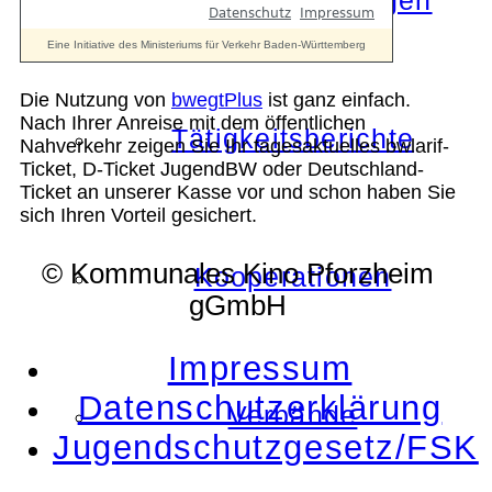
Die Auszeichnungen
Die Nutzung von
bwegtPlus
ist ganz einfach.
Nach Ihrer Anreise mit dem öffentlichen
Tätigkeitsberichte
Nahverkehr zeigen Sie Ihr tagesaktuelles bwlarif-
Ticket, D-Ticket JugendBW oder Deutschland-
Ticket an unserer Kasse vor und schon haben Sie
sich Ihren Vorteil gesichert.
© Kommunales Kino Pforzheim
Kooperationen
gGmbH
Impressum
Datenschutzerklärung
Verbände
Jugendschutzgesetz/FSK