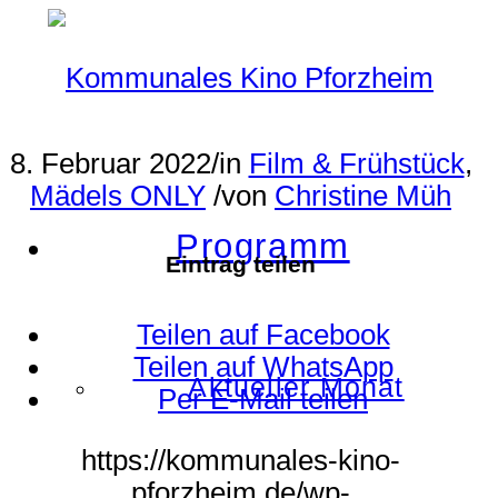
8. Februar 2022
/
in
Film & Frühstück
,
Mädels ONLY
/
von
Christine Müh
Programm
Eintrag teilen
Teilen auf Facebook
Teilen auf WhatsApp
Aktueller Monat
Per E-Mail teilen
https://kommunales-kino-
pforzheim.de/wp-