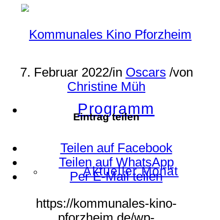
7. Februar 2022
/
in
Oscars
/
von
Christine Müh
Programm
Eintrag teilen
Teilen auf Facebook
Teilen auf WhatsApp
Aktueller Monat
Per E-Mail teilen
https://kommunales-kino-
pforzheim.de/wp-