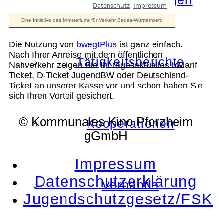
Die Auszeichnungen
Die Nutzung von
bwegtPlus
ist ganz einfach.
Nach Ihrer Anreise mit dem öffentlichen
Tätigkeitsberichte
Nahverkehr zeigen Sie Ihr tagesaktuelles bwlarif-
Ticket, D-Ticket JugendBW oder Deutschland-
Ticket an unserer Kasse vor und schon haben Sie
sich Ihren Vorteil gesichert.
© Kommunales Kino Pforzheim
Kooperationen
gGmbH
Impressum
Datenschutzerklärung
Verbände
Jugendschutzgesetz/FSK