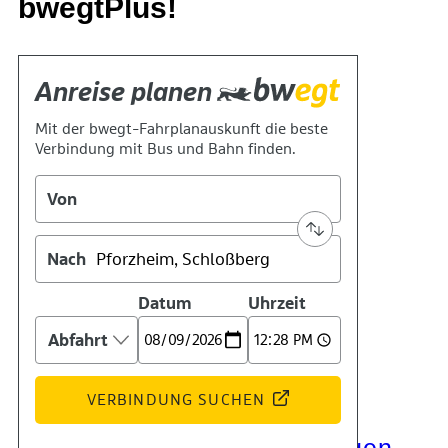
bwegtPlus!
Kontakt
Kino
Das Team