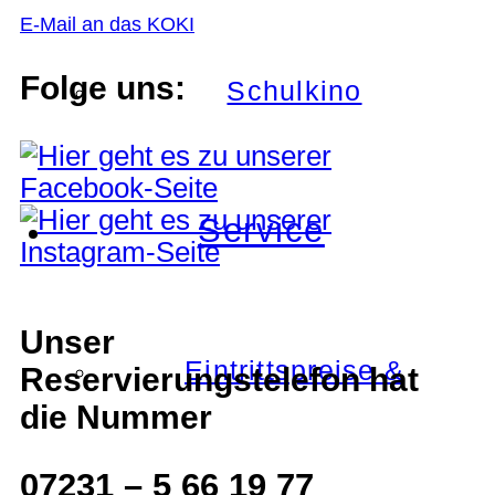
E-Mail an das KOKI
Folge uns:
Schulkino
Service
Unser
Eintrittspreise &
Reservierungstelefon hat
die Nummer
07231 – 5 66 19 77