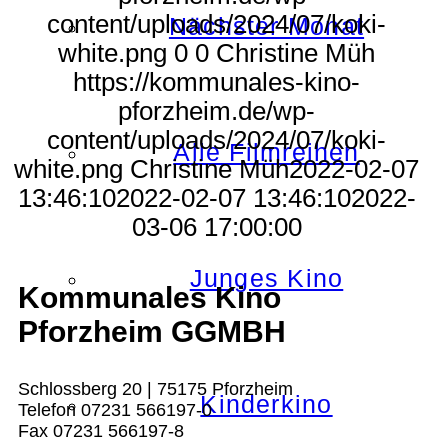
content/uploads/2024/07/koki-
Nächster Monat
white.png
0
0
Christine Müh
https://kommunales-kino-
pforzheim.de/wp-
content/uploads/2024/07/koki-
Alle Filmreihen
white.png
Christine Müh
2022-02-07
13:46:10
2022-02-07 13:46:10
2022-
03-06 17:00:00
Junges Kino
Kommunales Kino
Pforzheim GGMBH
Schlossberg 20 | 75175 Pforzheim
Kinderkino
Telefon 07231 566197-0
Fax 07231 566197-8