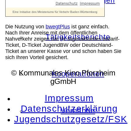
Die Auszeichnungen
Die Nutzung von
bwegtPlus
ist ganz einfach.
Nach Ihrer Anreise mit dem öffentlichen
Tätigkeitsberichte
Nahverkehr zeigen Sie Ihr tagesaktuelles bwlarif-
Ticket, D-Ticket JugendBW oder Deutschland-
Ticket an unserer Kasse vor und schon haben Sie
sich Ihren Vorteil gesichert.
© Kommunales Kino Pforzheim
Kooperationen
gGmbH
Impressum
Datenschutzerklärung
Verbände
Jugendschutzgesetz/FSK