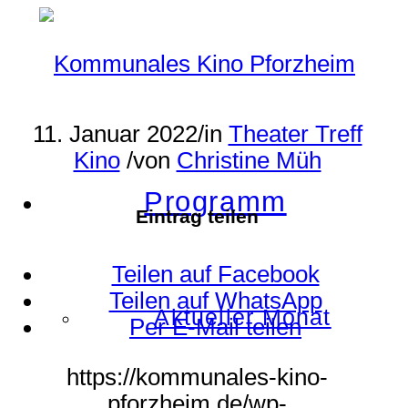
11. Januar 2022
/
in
Theater Treff
Kino
/
von
Christine Müh
Programm
Eintrag teilen
Teilen auf Facebook
Teilen auf WhatsApp
Aktueller Monat
Per E-Mail teilen
https://kommunales-kino-
pforzheim.de/wp-