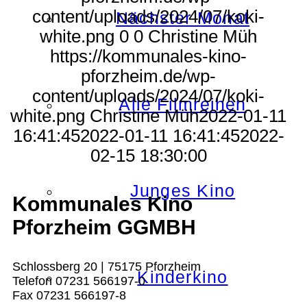
content/uploads/2024/07/koki-
Nächster Monat
white.png
0
0
Christine Müh
https://kommunales-kino-
pforzheim.de/wp-
content/uploads/2024/07/koki-
Alle Filmreihen
white.png
Christine Müh
2022-01-11
16:41:45
2022-01-11 16:41:45
2022-
02-15 18:30:00
Junges Kino
Kommunales Kino
Pforzheim GGMBH
Schlossberg 20 | 75175 Pforzheim
Kinderkino
Telefon 07231 566197-0
Fax 07231 566197-8