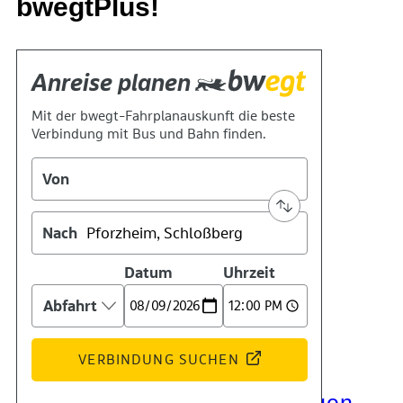
bwegtPlus!
Kontakt
Kino
Das Team