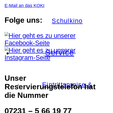
E-Mail an das KOKI
Folge uns:
Schulkino
Service
Unser
Eintrittspreise &
Reservierungstelefon hat
die Nummer
07231 – 5 66 19 77