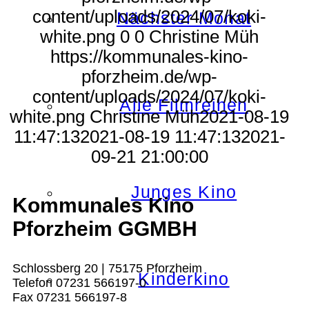
content/uploads/2024/07/koki-
Nächster Monat
white.png
0
0
Christine Müh
https://kommunales-kino-
pforzheim.de/wp-
content/uploads/2024/07/koki-
Alle Filmreihen
white.png
Christine Müh
2021-08-19
11:47:13
2021-08-19 11:47:13
2021-
09-21 21:00:00
Junges Kino
Kommunales Kino
Pforzheim GGMBH
Schlossberg 20 | 75175 Pforzheim
Kinderkino
Telefon 07231 566197-0
Fax 07231 566197-8