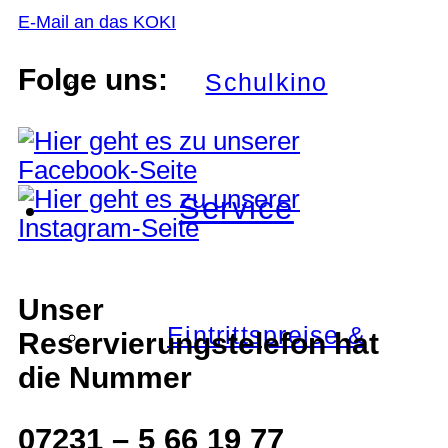
E-Mail an das KOKI
Folge uns:
Schulkino
Service
Unser
Eintrittspreise &
Reservierungstelefon hat
die Nummer
07231 – 5 66 19 77