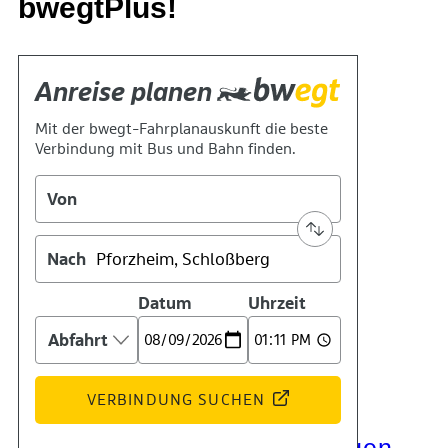
bwegtPlus!
Kontakt
Kino
Das Team