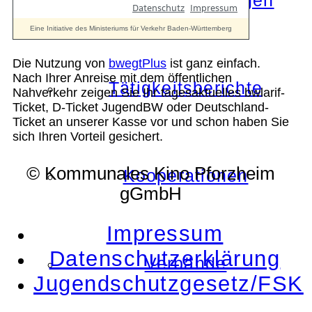
Die Auszeichnungen
Die Nutzung von
bwegtPlus
ist ganz einfach.
Nach Ihrer Anreise mit dem öffentlichen
Tätigkeitsberichte
Nahverkehr zeigen Sie Ihr tagesaktuelles bwlarif-
Ticket, D-Ticket JugendBW oder Deutschland-
Ticket an unserer Kasse vor und schon haben Sie
sich Ihren Vorteil gesichert.
© Kommunales Kino Pforzheim
Kooperationen
gGmbH
Impressum
Datenschutzerklärung
Verbände
Jugendschutzgesetz/FSK