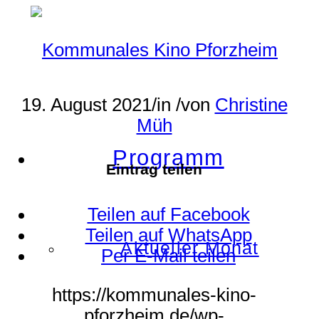
19. August 2021
/
in
/
von
Christine
Müh
Programm
Eintrag teilen
Teilen auf Facebook
Teilen auf WhatsApp
Aktueller Monat
Per E-Mail teilen
https://kommunales-kino-
pforzheim.de/wp-