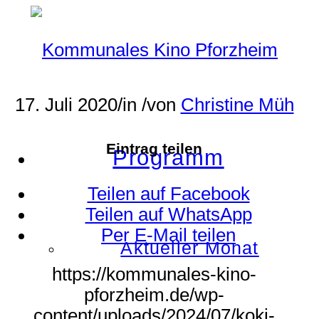
17. Juli 2020
/
in
/
von
Christine Müh
Eintrag teilen
Programm
Teilen auf Facebook
Teilen auf WhatsApp
Per E-Mail teilen
Aktueller Monat
https://kommunales-kino-
pforzheim.de/wp-
content/uploads/2024/07/koki-