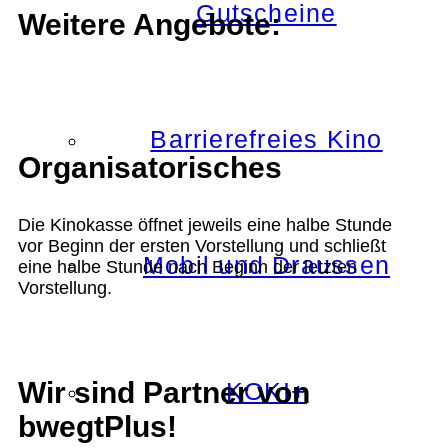
Gutscheine
Weitere Angebote:
Barrierefreies Kino
Organisatorisches
Die Kinokasse öffnet jeweils eine halbe Stunde
vor Beginn der ersten Vorstellung und schließt
Mobil und Draussen
eine halbe Stunde nach Beginn der letzten
Vorstellung.
Wir sind Partner von
KOKI+
bwegtPlus!