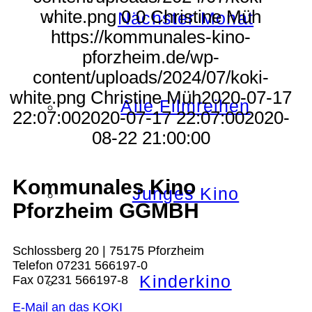
white.png
0
0
Christine Müh
Nächster Monat
https://kommunales-kino-
pforzheim.de/wp-
content/uploads/2024/07/koki-
white.png
Christine Müh
2020-07-17
Alle Filmreihen
22:07:00
2020-07-17 22:07:00
2020-
08-22 21:00:00
Kommunales Kino
Junges Kino
Pforzheim GGMBH
Schlossberg 20 | 75175 Pforzheim
Telefon 07231 566197-0
Kinderkino
Fax 07231 566197-8
E-Mail an das KOKI