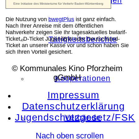
Die Auszeichnungen
Die Nutzung von
bwegtPlus
ist ganz einfach.
Nach Ihrer Anreise mit dem öffentlichen
Nahverkehr zeigen Sie Ihr tagesaktuelles bwlarif-
Tätigkeitsberichte
Ticket, D-Ticket JugendBW oder Deutschland-
Ticket an unserer Kasse vor und schon haben Sie
sich Ihren Vorteil gesichert.
© Kommunales Kino Pforzheim
gGmbH
Kooperationen
Impressum
Datenschutzerklärung
Jugendschutzgesetz/FSK
Verbände
Nach oben scrollen