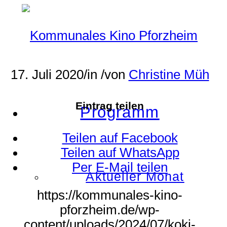
17. Juli 2020
/
in
/
von
Christine Müh
Eintrag teilen
Programm
Teilen auf Facebook
Teilen auf WhatsApp
Per E-Mail teilen
Aktueller Monat
https://kommunales-kino-
pforzheim.de/wp-
content/uploads/2024/07/koki-