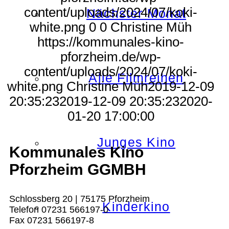
content/uploads/2024/07/koki-
Nächster Monat
white.png
0
0
Christine Müh
https://kommunales-kino-
pforzheim.de/wp-
content/uploads/2024/07/koki-
Alle Filmreihen
white.png
Christine Müh
2019-12-09
20:35:23
2019-12-09 20:35:23
2020-
01-20 17:00:00
Junges Kino
Kommunales Kino
Pforzheim GGMBH
Schlossberg 20 | 75175 Pforzheim
Kinderkino
Telefon 07231 566197-0
Fax 07231 566197-8