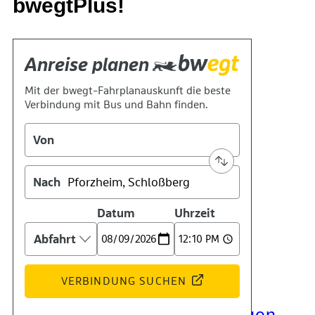
bwegtPlus!
Kontakt
Kino
Das Team