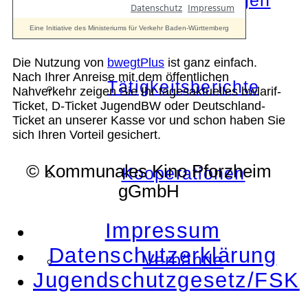
Die Auszeichnungen
Die Nutzung von
bwegtPlus
ist ganz einfach.
Nach Ihrer Anreise mit dem öffentlichen
Tätigkeitsberichte
Nahverkehr zeigen Sie Ihr tagesaktuelles bwlarif-
Ticket, D-Ticket JugendBW oder Deutschland-
Ticket an unserer Kasse vor und schon haben Sie
sich Ihren Vorteil gesichert.
© Kommunales Kino Pforzheim
Kooperationen
gGmbH
Impressum
Datenschutzerklärung
Verbände
Jugendschutzgesetz/FSK