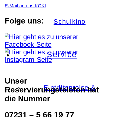
E-Mail an das KOKI
Folge uns:
Schulkino
Service
Unser
Eintrittspreise &
Reservierungstelefon hat
die Nummer
07231 – 5 66 19 77