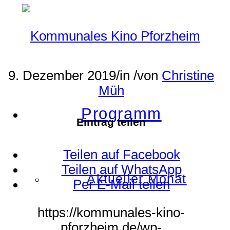
9. Dezember 2019
/
in
/
von
Christine
Müh
Programm
Eintrag teilen
Teilen auf Facebook
Teilen auf WhatsApp
Aktueller Monat
Per E-Mail teilen
https://kommunales-kino-
pforzheim.de/wp-