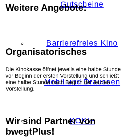
Gutscheine
Weitere Angebote:
Barrierefreies Kino
Organisatorisches
Die Kinokasse öffnet jeweils eine halbe Stunde
vor Beginn der ersten Vorstellung und schließt
Mobil und Draussen
eine halbe Stunde nach Beginn der letzten
Vorstellung.
Wir sind Partner von
KOKI+
bwegtPlus!