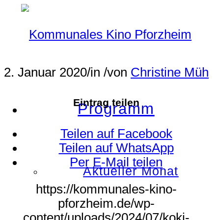
2. Januar 2020
/
in
/
von
Christine Müh
Eintrag teilen
Programm
Teilen auf Facebook
Teilen auf WhatsApp
Per E-Mail teilen
Aktueller Monat
https://kommunales-kino-
pforzheim.de/wp-
content/uploads/2024/07/koki-