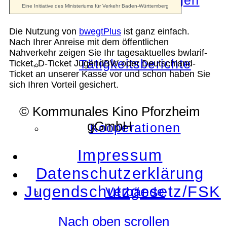
Die Auszeichnungen
Die Nutzung von
bwegtPlus
ist ganz einfach.
Nach Ihrer Anreise mit dem öffentlichen
Nahverkehr zeigen Sie Ihr tagesaktuelles bwlarif-
Tätigkeitsberichte
Ticket, D-Ticket JugendBW oder Deutschland-
Ticket an unserer Kasse vor und schon haben Sie
sich Ihren Vorteil gesichert.
© Kommunales Kino Pforzheim
gGmbH
Kooperationen
Impressum
Datenschutzerklärung
Jugendschutzgesetz/FSK
Verbände
Nach oben scrollen