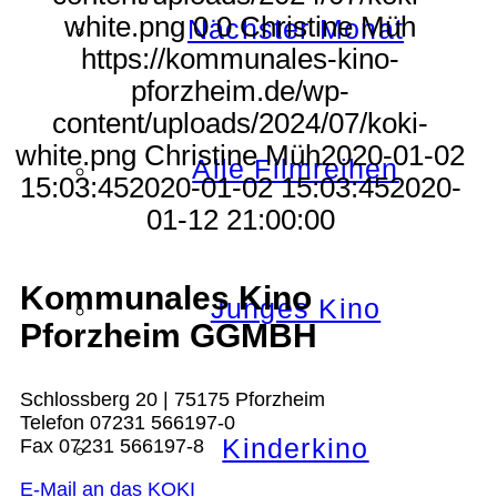
white.png
0
0
Christine Müh
Nächster Monat
https://kommunales-kino-
pforzheim.de/wp-
content/uploads/2024/07/koki-
white.png
Christine Müh
2020-01-02
Alle Filmreihen
15:03:45
2020-01-02 15:03:45
2020-
01-12 21:00:00
Kommunales Kino
Junges Kino
Pforzheim GGMBH
Schlossberg 20 | 75175 Pforzheim
Telefon 07231 566197-0
Kinderkino
Fax 07231 566197-8
E-Mail an das KOKI