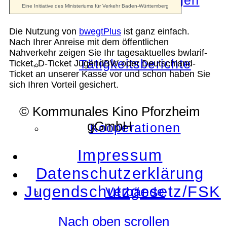
Die Auszeichnungen
Die Nutzung von
bwegtPlus
ist ganz einfach.
Nach Ihrer Anreise mit dem öffentlichen
Nahverkehr zeigen Sie Ihr tagesaktuelles bwlarif-
Tätigkeitsberichte
Ticket, D-Ticket JugendBW oder Deutschland-
Ticket an unserer Kasse vor und schon haben Sie
sich Ihren Vorteil gesichert.
© Kommunales Kino Pforzheim
gGmbH
Kooperationen
Impressum
Datenschutzerklärung
Jugendschutzgesetz/FSK
Verbände
Nach oben scrollen