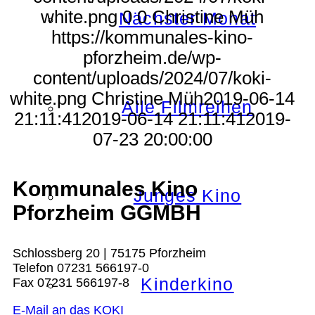
white.png
0
0
Christine Müh
Nächster Monat
https://kommunales-kino-
pforzheim.de/wp-
content/uploads/2024/07/koki-
white.png
Christine Müh
2019-06-14
Alle Filmreihen
21:11:41
2019-06-14 21:11:41
2019-
07-23 20:00:00
Kommunales Kino
Junges Kino
Pforzheim GGMBH
Schlossberg 20 | 75175 Pforzheim
Telefon 07231 566197-0
Kinderkino
Fax 07231 566197-8
E-Mail an das KOKI