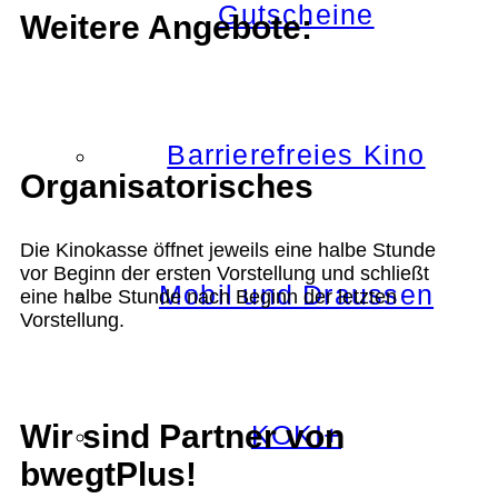
Gutscheine
Weitere Angebote:
Barrierefreies Kino
Organisatorisches
Die Kinokasse öffnet jeweils eine halbe Stunde
vor Beginn der ersten Vorstellung und schließt
Mobil und Draussen
eine halbe Stunde nach Beginn der letzten
Vorstellung.
Wir sind Partner von
KOKI+
bwegtPlus!