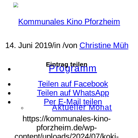
14. Juni 2019
/
in
/
von
Christine Müh
Eintrag teilen
Programm
Teilen auf Facebook
Teilen auf WhatsApp
Per E-Mail teilen
Aktueller Monat
https://kommunales-kino-
pforzheim.de/wp-
content/uploads/2024/07/koki-