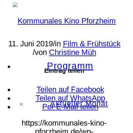
11. Juni 2019
/
in
Film & Frühstück
/
von
Christine Müh
Programm
Eintrag teilen
Teilen auf Facebook
Teilen auf WhatsApp
Aktueller Monat
Per E-Mail teilen
https://kommunales-kino-
pforzheim.de/wp-