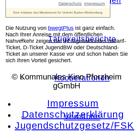
Die Auszeichnungen
Die Nutzung von
bwegtPlus
ist ganz einfach.
Nach Ihrer Anreise mit dem öffentlichen
Tätigkeitsberichte
Nahverkehr zeigen Sie Ihr tagesaktuelles bwlarif-
Ticket, D-Ticket JugendBW oder Deutschland-
Ticket an unserer Kasse vor und schon haben Sie
sich Ihren Vorteil gesichert.
© Kommunales Kino Pforzheim
Kooperationen
gGmbH
Impressum
Datenschutzerklärung
Verbände
Jugendschutzgesetz/FSK