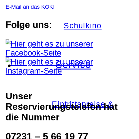
E-Mail an das KOKI
Folge uns:
Schulkino
Service
Unser
Eintrittspreise &
Reservierungstelefon hat
die Nummer
07231 – 5 66 19 77