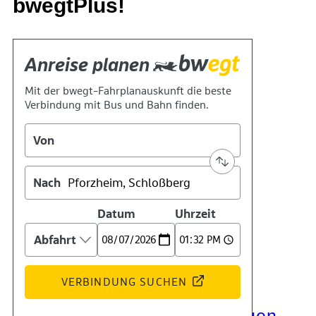
bwegtPlus!
Kontakt
Kino
Das Team