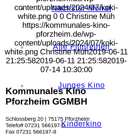
content/uploads/2024/07/koki-
Nächster Monat
white.png
0
0
Christine Müh
https://kommunales-kino-
pforzheim.de/wp-
content/uploads/2024/07/koki-
Alle Filmreihen
white.png
Christine Müh
2019-06-11
21:25:58
2019-06-11 21:25:58
2019-
07-14 10:30:00
Junges Kino
Kommunales Kino
Pforzheim GGMBH
Schlossberg 20 | 75175 Pforzheim
Kinderkino
Telefon 07231 566197-0
Fax 07231 566197-8