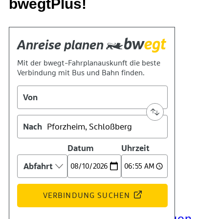
bwegtPlus!
Kontakt
Kino
Das Team