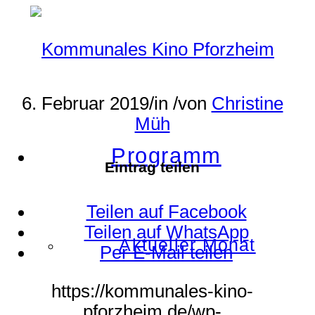
6. Februar 2019
/
in
/
von
Christine
Müh
Programm
Eintrag teilen
Teilen auf Facebook
Teilen auf WhatsApp
Aktueller Monat
Per E-Mail teilen
https://kommunales-kino-
pforzheim.de/wp-