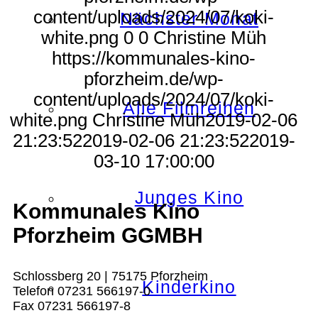
content/uploads/2024/07/koki-
Nächster Monat
white.png
0
0
Christine Müh
https://kommunales-kino-
pforzheim.de/wp-
content/uploads/2024/07/koki-
Alle Filmreihen
white.png
Christine Müh
2019-02-06
21:23:52
2019-02-06 21:23:52
2019-
03-10 17:00:00
Junges Kino
Kommunales Kino
Pforzheim GGMBH
Schlossberg 20 | 75175 Pforzheim
Kinderkino
Telefon 07231 566197-0
Fax 07231 566197-8