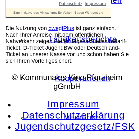
Die Auszeichnungen
Die Nutzung von
bwegtPlus
ist ganz einfach.
Nach Ihrer Anreise mit dem öffentlichen
Tätigkeitsberichte
Nahverkehr zeigen Sie Ihr tagesaktuelles bwlarif-
Ticket, D-Ticket JugendBW oder Deutschland-
Ticket an unserer Kasse vor und schon haben Sie
sich Ihren Vorteil gesichert.
© Kommunales Kino Pforzheim
Kooperationen
gGmbH
Impressum
Datenschutzerklärung
Verbände
Jugendschutzgesetz/FSK