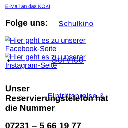
E-Mail an das KOKI
Folge uns:
Schulkino
Service
Unser
Eintrittspreise &
Reservierungstelefon hat
die Nummer
07231 – 5 66 19 77