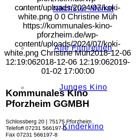
content/uploads/2024/07/koki-
Nächster Monat
white.png
0
0
Christine Müh
https://kommunales-kino-
pforzheim.de/wp-
content/uploads/2024/07/koki-
Alle Filmreihen
white.png
Christine Müh
2018-12-06
12:19:06
2018-12-06 12:19:06
2019-
01-02 17:00:00
Junges Kino
Kommunales Kino
Pforzheim GGMBH
Schlossberg 20 | 75175 Pforzheim
Kinderkino
Telefon 07231 566197-0
Fax 07231 566197-8