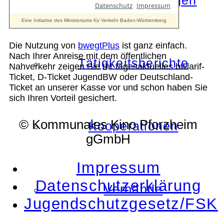
Die Auszeichnungen
Die Nutzung von
bwegtPlus
ist ganz einfach.
Nach Ihrer Anreise mit dem öffentlichen
Tätigkeitsberichte
Nahverkehr zeigen Sie Ihr tagesaktuelles bwlarif-
Ticket, D-Ticket JugendBW oder Deutschland-
Ticket an unserer Kasse vor und schon haben Sie
sich Ihren Vorteil gesichert.
© Kommunales Kino Pforzheim
Kooperationen
gGmbH
Impressum
Datenschutzerklärung
Verbände
Jugendschutzgesetz/FSK