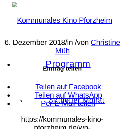
6. Dezember 2018
/
in
/
von
Christine
Müh
Programm
Eintrag teilen
Teilen auf Facebook
Teilen auf WhatsApp
Aktueller Monat
Per E-Mail teilen
https://kommunales-kino-
pforzheim.de/wp-