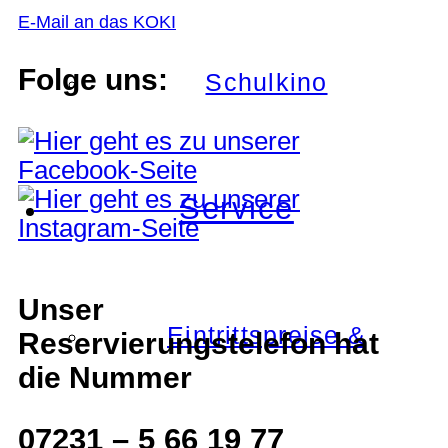
E-Mail an das KOKI
Folge uns:
Schulkino
Service
Unser
Eintrittspreise &
Reservierungstelefon hat
die Nummer
07231 – 5 66 19 77