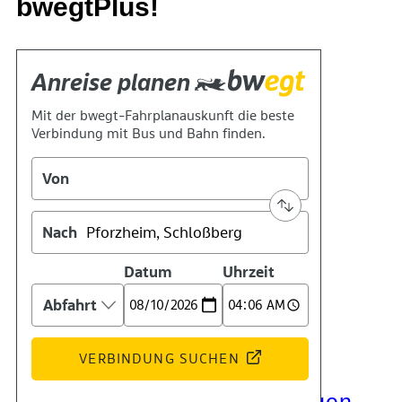
bwegtPlus!
Kontakt
Kino
Das Team