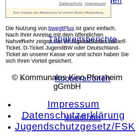
Die Auszeichnungen
Die Nutzung von
bwegtPlus
ist ganz einfach.
Nach Ihrer Anreise mit dem öffentlichen
Tätigkeitsberichte
Nahverkehr zeigen Sie Ihr tagesaktuelles bwlarif-
Ticket, D-Ticket JugendBW oder Deutschland-
Ticket an unserer Kasse vor und schon haben Sie
sich Ihren Vorteil gesichert.
© Kommunales Kino Pforzheim
Kooperationen
gGmbH
Impressum
Datenschutzerklärung
Verbände
Jugendschutzgesetz/FSK