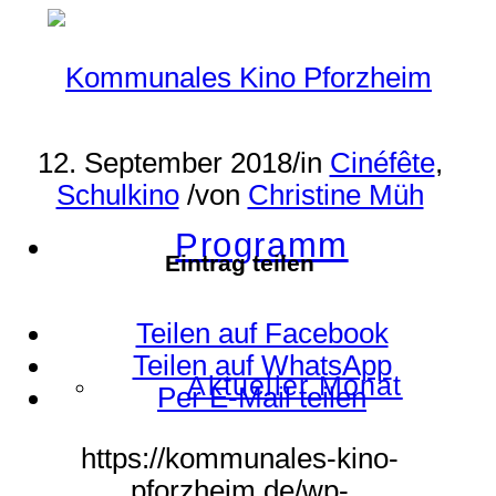
12. September 2018
/
in
Cinéfête
,
Schulkino
/
von
Christine Müh
Programm
Eintrag teilen
Teilen auf Facebook
Teilen auf WhatsApp
Aktueller Monat
Per E-Mail teilen
https://kommunales-kino-
pforzheim.de/wp-