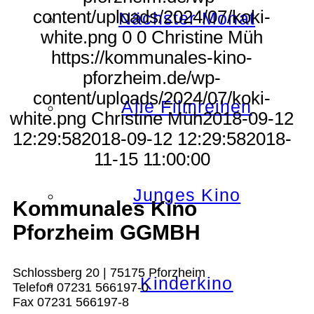
content/uploads/2024/07/koki-
Nächster Monat
white.png
0
0
Christine Müh
https://kommunales-kino-
pforzheim.de/wp-
content/uploads/2024/07/koki-
Alle Filmreihen
white.png
Christine Müh
2018-09-12
12:29:58
2018-09-12 12:29:58
2018-
11-15 11:00:00
Junges Kino
Kommunales Kino
Pforzheim GGMBH
Schlossberg 20 | 75175 Pforzheim
Kinderkino
Telefon 07231 566197-0
Fax 07231 566197-8