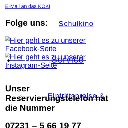
E-Mail an das KOKI
Folge uns:
Schulkino
Service
Unser
Eintrittspreise &
Reservierungstelefon hat
die Nummer
07231 – 5 66 19 77