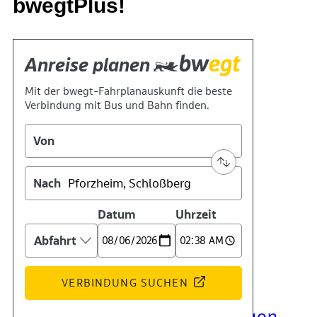
bwegtPlus!
Kontakt
Kino
Das Team