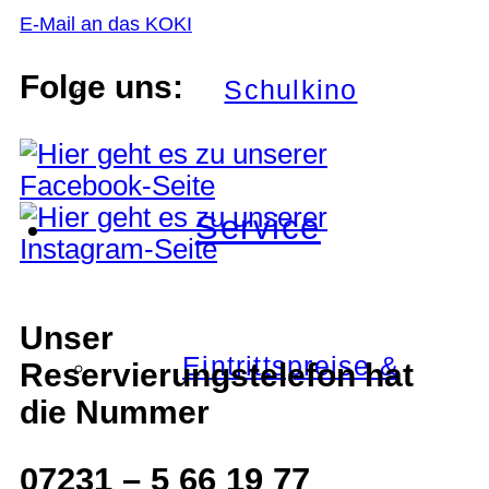
E-Mail an das KOKI
Folge uns:
Schulkino
Service
Unser
Eintrittspreise &
Reservierungstelefon hat
die Nummer
07231 – 5 66 19 77