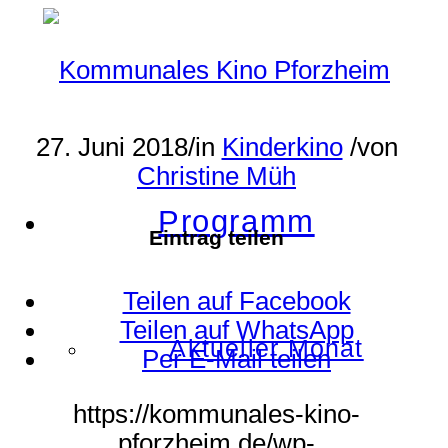
27. Juni 2018
/
in
Kinderkino
/
von
Christine Müh
Programm
Eintrag teilen
Teilen auf Facebook
Teilen auf WhatsApp
Aktueller Monat
Per E-Mail teilen
https://kommunales-kino-
pforzheim.de/wp-