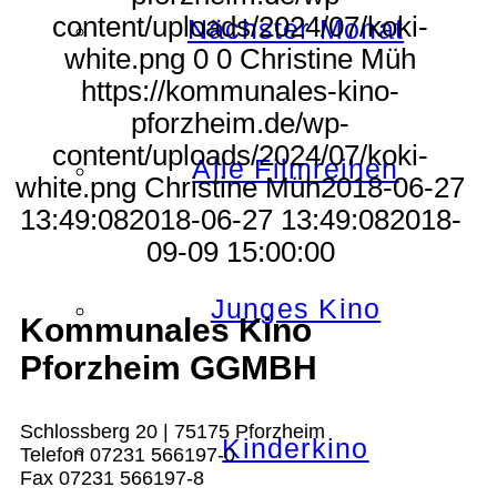
content/uploads/2024/07/koki-
Nächster Monat
white.png
0
0
Christine Müh
https://kommunales-kino-
pforzheim.de/wp-
content/uploads/2024/07/koki-
Alle Filmreihen
white.png
Christine Müh
2018-06-27
13:49:08
2018-06-27 13:49:08
2018-
09-09 15:00:00
Junges Kino
Kommunales Kino
Pforzheim GGMBH
Schlossberg 20 | 75175 Pforzheim
Kinderkino
Telefon 07231 566197-0
Fax 07231 566197-8