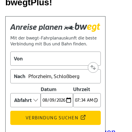
bwegtPlus!
Kontakt
Kino
Das Team