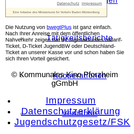
Die Auszeichnungen
Die Nutzung von
bwegtPlus
ist ganz einfach.
Nach Ihrer Anreise mit dem öffentlichen
Tätigkeitsberichte
Nahverkehr zeigen Sie Ihr tagesaktuelles bwlarif-
Ticket, D-Ticket JugendBW oder Deutschland-
Ticket an unserer Kasse vor und schon haben Sie
sich Ihren Vorteil gesichert.
© Kommunales Kino Pforzheim
Kooperationen
gGmbH
Impressum
Datenschutzerklärung
Verbände
Jugendschutzgesetz/FSK