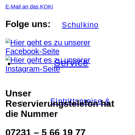
E-Mail an das KOKI
Folge uns:
Schulkino
Service
Unser
Eintrittspreise &
Reservierungstelefon hat
die Nummer
07231 – 5 66 19 77