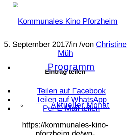
5. September 2017
/
in
/
von
Christine
Müh
Programm
Eintrag teilen
Teilen auf Facebook
Teilen auf WhatsApp
Aktueller Monat
Per E-Mail teilen
https://kommunales-kino-
pforzheim.de/wp-