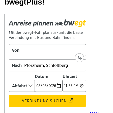
bwegtPlus!
Kontakt
Kino
Das Team