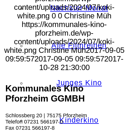
content/uploads/2024/07/koki-
Nächster Monat
white.png
0
0
Christine Müh
https://kommunales-kino-
pforzheim.de/wp-
content/uploads/2024/07/koki-
Alle Filmreihen
white.png
Christine Müh
2017-09-05
09:59:57
2017-09-05 09:59:57
2017-
10-28 21:30:00
Junges Kino
Kommunales Kino
Pforzheim GGMBH
Schlossberg 20 | 75175 Pforzheim
Kinderkino
Telefon 07231 566197-0
Fax 07231 566197-8