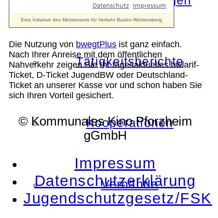
Die Auszeichnungen
Die Nutzung von
bwegtPlus
ist ganz einfach.
Nach Ihrer Anreise mit dem öffentlichen
Tätigkeitsberichte
Nahverkehr zeigen Sie Ihr tagesaktuelles bwlarif-
Ticket, D-Ticket JugendBW oder Deutschland-
Ticket an unserer Kasse vor und schon haben Sie
sich Ihren Vorteil gesichert.
© Kommunales Kino Pforzheim
Kooperationen
gGmbH
Impressum
Datenschutzerklärung
Verbände
Jugendschutzgesetz/FSK