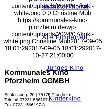
content/uploads/2024/07/koki-
Nächster Monat
white.png
0
0
Christine Müh
https://kommunales-kino-
pforzheim.de/wp-
content/uploads/2024/07/koki-
Alle Filmreihen
white.png
Christine Müh
2017-09-05
18:01:29
2017-09-05 18:01:29
2017-
10-27 21:00:00
Junges Kino
Kommunales Kino
Pforzheim GGMBH
Schlossberg 20 | 75175 Pforzheim
Kinderkino
Telefon 07231 566197-0
Fax 07231 566197-8