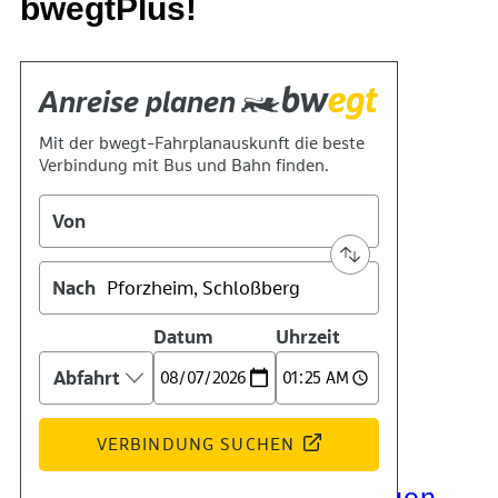
bwegtPlus!
Kontakt
Kino
Das Team