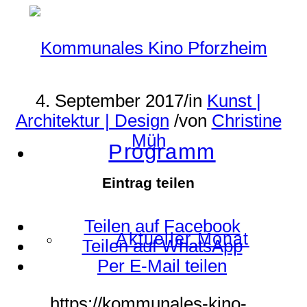
4. September 2017
/
in
Kunst |
Architektur | Design
/
von
Christine
Müh
Programm
Eintrag teilen
Teilen auf Facebook
Aktueller Monat
Teilen auf WhatsApp
Per E-Mail teilen
https://kommunales-kino-