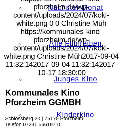
pforzheim.de/wp-
Nächster Monat
content/uploads/2024/07/koki-
white.png
0
0
Christine Müh
https://kommunales-kino-
pforzheim.de/wp-
Alle Filmreihen
content/uploads/2024/07/koki-
white.png
Christine Müh
2017-09-04
11:32:14
2017-09-04 11:32:14
2017-
10-17 18:30:00
Junges Kino
Kommunales Kino
Pforzheim GGMBH
Kinderkino
Schlossberg 20 | 75175 Pforzheim
Telefon 07231 566197-0