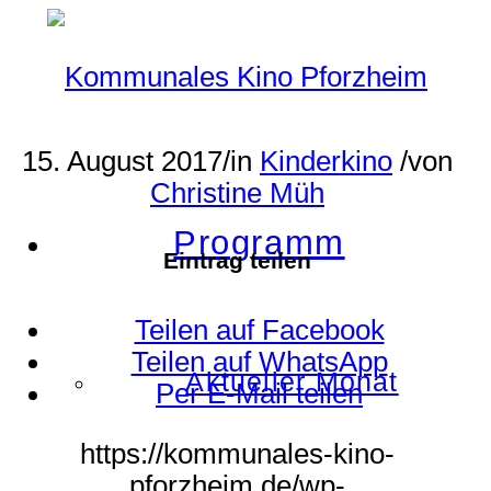
15. August 2017
/
in
Kinderkino
/
von
Christine Müh
Programm
Eintrag teilen
Teilen auf Facebook
Teilen auf WhatsApp
Aktueller Monat
Per E-Mail teilen
https://kommunales-kino-
pforzheim.de/wp-