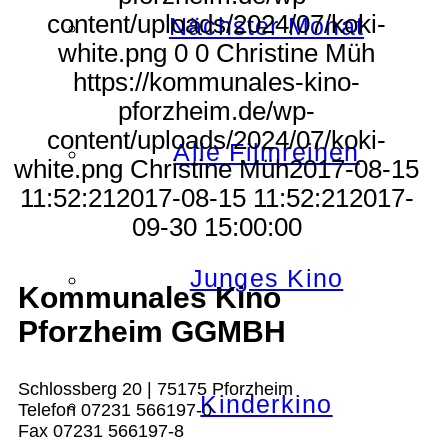
content/uploads/2024/07/koki-
Nächster Monat
white.png
0
0
Christine Müh
https://kommunales-kino-
pforzheim.de/wp-
content/uploads/2024/07/koki-
Alle Filmreihen
white.png
Christine Müh
2017-08-15
11:52:21
2017-08-15 11:52:21
2017-
09-30 15:00:00
Junges Kino
Kommunales Kino
Pforzheim GGMBH
Schlossberg 20 | 75175 Pforzheim
Kinderkino
Telefon 07231 566197-0
Fax 07231 566197-8