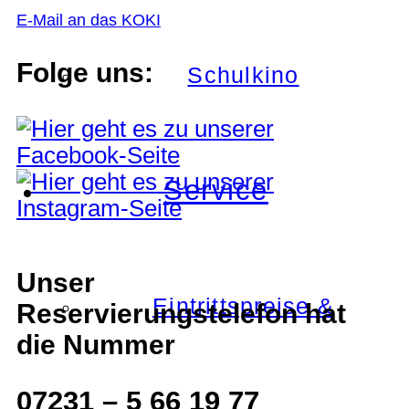
E-Mail an das KOKI
Folge uns:
Schulkino
Service
Unser
Eintrittspreise &
Reservierungstelefon hat
die Nummer
07231 – 5 66 19 77