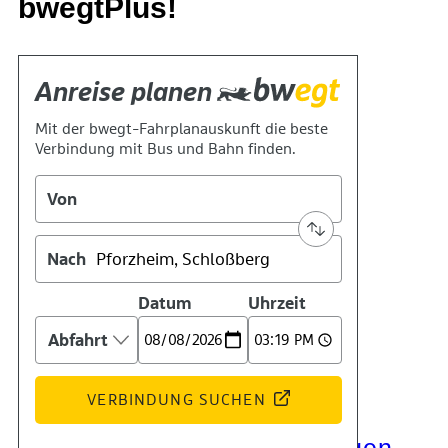
bwegtPlus!
Kontakt
Kino
Das Team