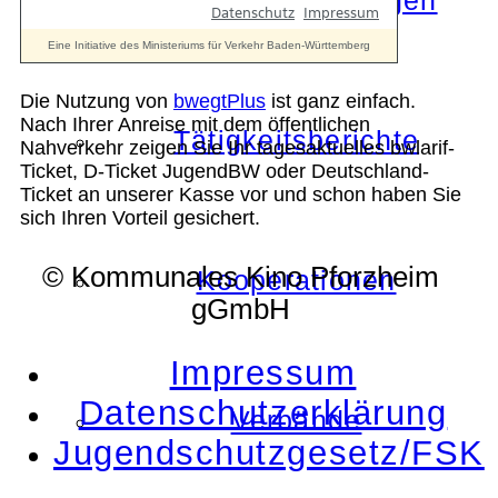
Die Auszeichnungen
Die Nutzung von
bwegtPlus
ist ganz einfach.
Nach Ihrer Anreise mit dem öffentlichen
Tätigkeitsberichte
Nahverkehr zeigen Sie Ihr tagesaktuelles bwlarif-
Ticket, D-Ticket JugendBW oder Deutschland-
Ticket an unserer Kasse vor und schon haben Sie
sich Ihren Vorteil gesichert.
© Kommunales Kino Pforzheim
Kooperationen
gGmbH
Impressum
Datenschutzerklärung
Verbände
Jugendschutzgesetz/FSK