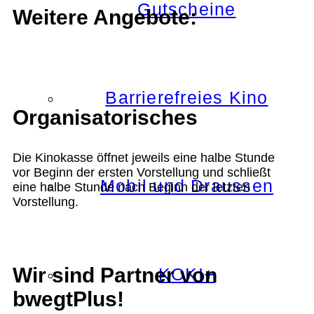
Gutscheine
Weitere Angebote:
Barrierefreies Kino
Organisatorisches
Die Kinokasse öffnet jeweils eine halbe Stunde
vor Beginn der ersten Vorstellung und schließt
Mobil und Draussen
eine halbe Stunde nach Beginn der letzten
Vorstellung.
Wir sind Partner von
KOKI+
bwegtPlus!