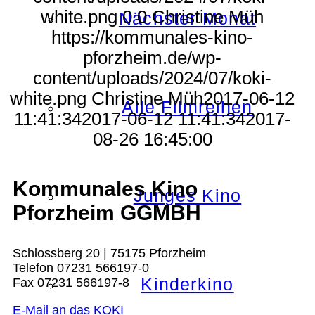
white.png
0
0
Christine Müh
Nächster Monat
https://kommunales-kino-
pforzheim.de/wp-
content/uploads/2024/07/koki-
white.png
Christine Müh
2017-06-12
Alle Filmreihen
11:41:34
2017-06-12 11:41:34
2017-
08-26 16:45:00
Kommunales Kino
Junges Kino
Pforzheim GGMBH
Schlossberg 20 | 75175 Pforzheim
Telefon 07231 566197-0
Kinderkino
Fax 07231 566197-8
E-Mail an das KOKI