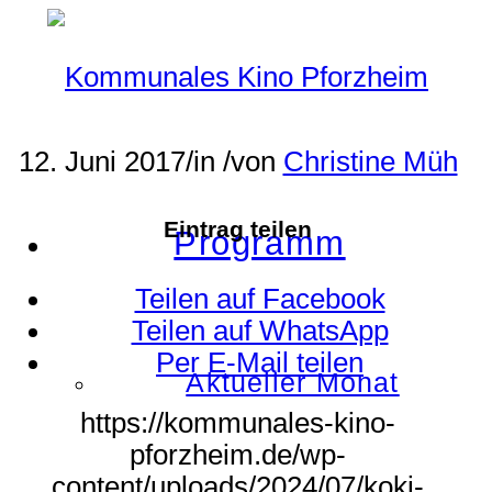
12. Juni 2017
/
in
/
von
Christine Müh
Eintrag teilen
Programm
Teilen auf Facebook
Teilen auf WhatsApp
Per E-Mail teilen
Aktueller Monat
https://kommunales-kino-
pforzheim.de/wp-
content/uploads/2024/07/koki-