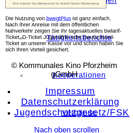
Die Auszeichnungen
Die Nutzung von
bwegtPlus
ist ganz einfach.
Nach Ihrer Anreise mit dem öffentlichen
Nahverkehr zeigen Sie Ihr tagesaktuelles bwlarif-
Tätigkeitsberichte
Ticket, D-Ticket JugendBW oder Deutschland-
Ticket an unserer Kasse vor und schon haben Sie
sich Ihren Vorteil gesichert.
© Kommunales Kino Pforzheim
gGmbH
Kooperationen
Impressum
Datenschutzerklärung
Jugendschutzgesetz/FSK
Verbände
Nach oben scrollen