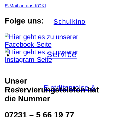
E-Mail an das KOKI
Folge uns:
Schulkino
Service
Unser
Eintrittspreise &
Reservierungstelefon hat
die Nummer
07231 – 5 66 19 77