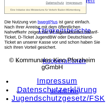
Die Auszeichnungen
Die Nutzung von
bwegtPlus
ist ganz einfach.
Nach Ihrer Anreise mit dem öffentlichen
Tätigkeitsberichte
Nahverkehr zeigen Sie Ihr tagesaktuelles bwlarif-
Ticket, D-Ticket JugendBW oder Deutschland-
Ticket an unserer Kasse vor und schon haben Sie
sich Ihren Vorteil gesichert.
© Kommunales Kino Pforzheim
Kooperationen
gGmbH
Impressum
Datenschutzerklärung
Verbände
Jugendschutzgesetz/FSK