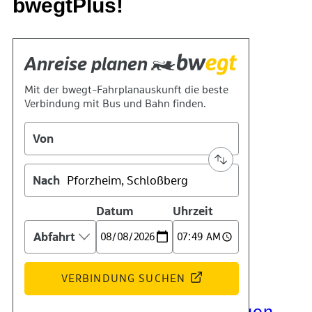
bwegtPlus!
Kontakt
Kino
Das Team