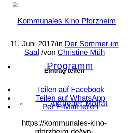
11. Juni 2017
/
in
Der Sommer im
Saal
/
von
Christine Müh
Programm
Eintrag teilen
Teilen auf Facebook
Teilen auf WhatsApp
Aktueller Monat
Per E-Mail teilen
https://kommunales-kino-
pforzheim.de/wp-