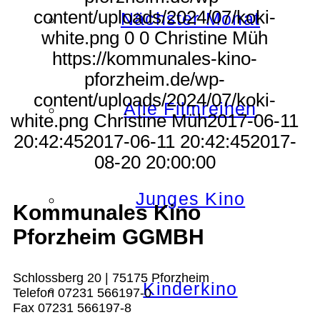
content/uploads/2024/07/koki-
Nächster Monat
white.png
0
0
Christine Müh
https://kommunales-kino-
pforzheim.de/wp-
content/uploads/2024/07/koki-
Alle Filmreihen
white.png
Christine Müh
2017-06-11
20:42:45
2017-06-11 20:42:45
2017-
08-20 20:00:00
Junges Kino
Kommunales Kino
Pforzheim GGMBH
Schlossberg 20 | 75175 Pforzheim
Kinderkino
Telefon 07231 566197-0
Fax 07231 566197-8