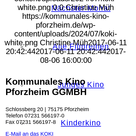
white.png
0
0
Christine Müh
Nächster Monat
https://kommunales-kino-
pforzheim.de/wp-
content/uploads/2024/07/koki-
white.png
Christine Müh
2017-06-11
Alle Filmreihen
20:42:44
2017-06-11 20:42:44
2017-
08-06 16:00:00
Kommunales Kino
Junges Kino
Pforzheim GGMBH
Schlossberg 20 | 75175 Pforzheim
Telefon 07231 566197-0
Kinderkino
Fax 07231 566197-8
E-Mail an das KOKI