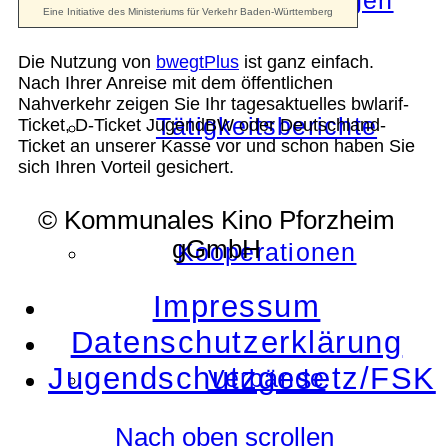
Die Auszeichnungen
Die Nutzung von
bwegtPlus
ist ganz einfach.
Nach Ihrer Anreise mit dem öffentlichen
Nahverkehr zeigen Sie Ihr tagesaktuelles bwlarif-
Tätigkeitsberichte
Ticket, D-Ticket JugendBW oder Deutschland-
Ticket an unserer Kasse vor und schon haben Sie
sich Ihren Vorteil gesichert.
© Kommunales Kino Pforzheim
gGmbH
Kooperationen
Impressum
Datenschutzerklärung
Jugendschutzgesetz/FSK
Verbände
Nach oben scrollen