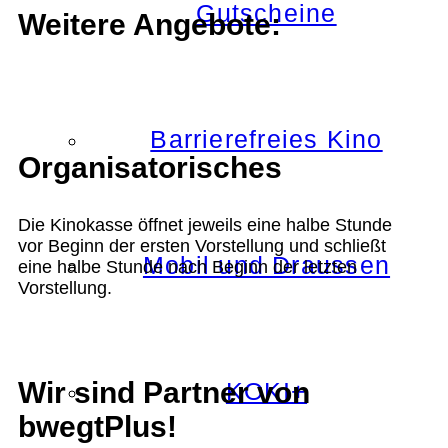
Gutscheine
Weitere Angebote:
Barrierefreies Kino
Organisatorisches
Die Kinokasse öffnet jeweils eine halbe Stunde
vor Beginn der ersten Vorstellung und schließt
Mobil und Draussen
eine halbe Stunde nach Beginn der letzten
Vorstellung.
Wir sind Partner von
KOKI+
bwegtPlus!