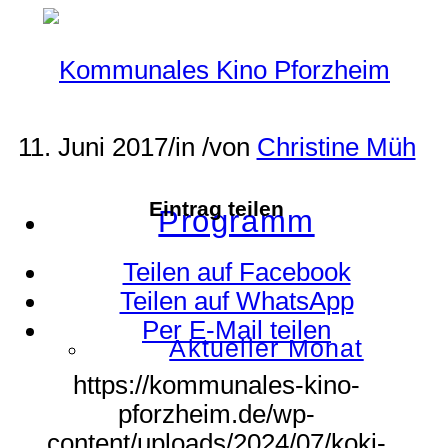
11. Juni 2017
/
in
/
von
Christine Müh
Eintrag teilen
Programm
Teilen auf Facebook
Teilen auf WhatsApp
Per E-Mail teilen
Aktueller Monat
https://kommunales-kino-
pforzheim.de/wp-
content/uploads/2024/07/koki-